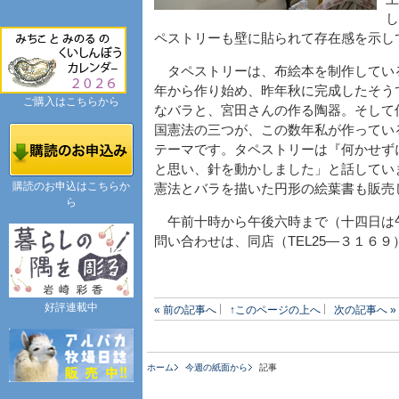
し
ペストリーも壁に貼られて存在感を示し
タペストリーは、布絵本を制作してい
年から作り始め、昨年秋に完成したそう
ご購入はこちらから
なバラと、宮田さんの作る陶器。そして
国憲法の三つが、この数年私が作ってい
テーマです。タペストリーは『何かせず
と思い、針を動かしました」と話してい
購読のお申込はこちらか
憲法とバラを描いた円形の絵葉書も販売
ら
午前十時から午後六時まで（十四日は
問い合わせは、同店（TEL25―３１６９
好評連載中
« 前の記事へ
↑このページの上へ
次の記事へ »
ホーム
今週の紙面から
記事