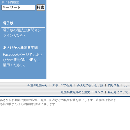
サイト内検索
電子版
電子版の購読は
新聞オン
ライン.COM
へ
あさひかわ新聞青年部
Facebookページ
でもあさ
ひかわ新聞ONLINEをご
活用ください。
今週の紙面から
スポーツの記録
みんなのおいしい話
釣り情報
元・
紙面掲載写真のご注文
リンク
私たちについて
あさひかわ新聞に掲載の記事・写真・図表などの無断転載を禁止します。著作権は北のま
ち新聞社またはその情報提供者に属します。