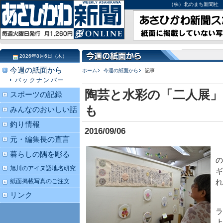
（株）北のまち新聞社 北海道
2026年8月6日（木）
今週の紙面から
ホーム
今週の紙面から
記事
バックナンバー
陶芸と水彩の「二人展」
スポーツの記録
も
みんなのおいしい話
釣り情報
2016/09/06
元・編集長の直言
暮らしの隅を彫る
の
旭川のアイヌ語地名研究
ギ
紙面掲載写真のご注文
れ
リンク
ラ
上