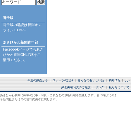
電子版
電子版の購読は
新聞オン
ライン.COM
へ
あさひかわ新聞青年部
Facebookページ
でもあさ
ひかわ新聞ONLINEをご
活用ください。
今週の紙面から
スポーツの記録
みんなのおいしい話
釣り情報
元・
紙面掲載写真のご注文
リンク
私たちについて
あさひかわ新聞に掲載の記事・写真・図表などの無断転載を禁止します。著作権は北のま
ち新聞社またはその情報提供者に属します。