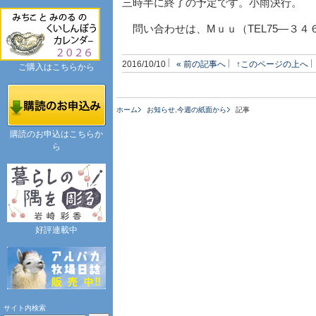
三時半に終了の予定です。小雨決行。
問い合わせは、Мｕｕ（TEL75―３４
2016/10/10
« 前の記事へ
↑このページの上へ
ご購入はこちらから
ホーム
お知らせ
,
今週の紙面から
記事
購読のお申込はこちらか
ら
好評連載中
サイト内検索