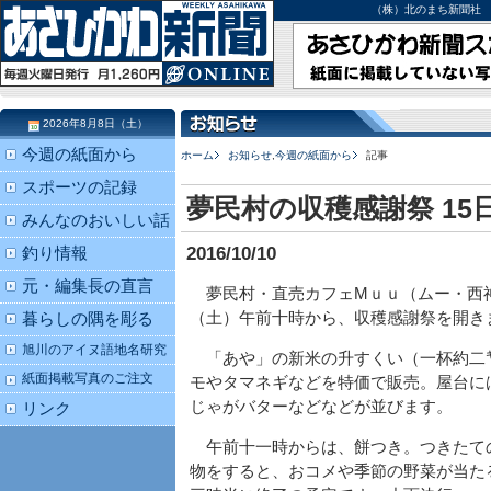
（株）北のまち新聞社 北海道
2026年8月8日（土）
今週の紙面から
ホーム
お知らせ
,
今週の紙面から
記事
スポーツの記録
夢民村の収穫感謝祭 15
みんなのおいしい話
2016/10/10
釣り情報
元・編集長の直言
夢民村・直売カフェМｕｕ（ムー・西神
（土）午前十時から、収穫感謝祭を開き
暮らしの隅を彫る
旭川のアイヌ語地名研究
「あや」の新米の升すくい（一杯約二
紙面掲載写真のご注文
モやタマネギなどを特価で販売。屋台に
じゃがバターなどなどが並びます。
リンク
午前十一時からは、餅つき。つきたて
物をすると、おコメや季節の野菜が当た