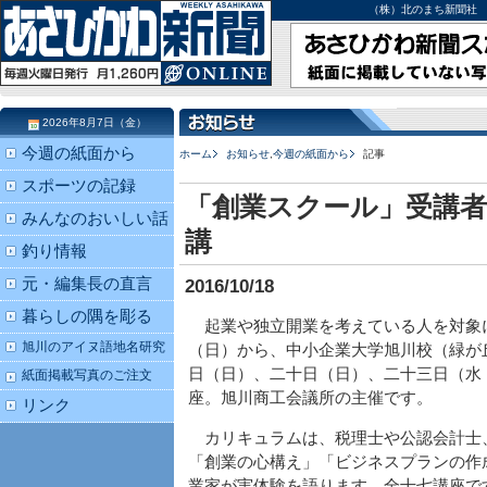
（株）北のまち新聞社 北海道
2026年8月7日（金）
今週の紙面から
ホーム
お知らせ
,
今週の紙面から
記事
スポーツの記録
「創業スクール」受講者
みんなのおいしい話
講
釣り情報
元・編集長の直言
2016/10/18
暮らしの隅を彫る
起業や独立開業を考えている人を対象
旭川のアイヌ語地名研究
（日）から、中小企業大学旭川校（緑が
日（日）、二十日（日）、二十三日（水
紙面掲載写真のご注文
座。旭川商工会議所の主催です。
リンク
カリキュラムは、税理士や公認会計士
「創業の心構え」「ビジネスプランの作
業家が実体験を語ります。全十七講座で