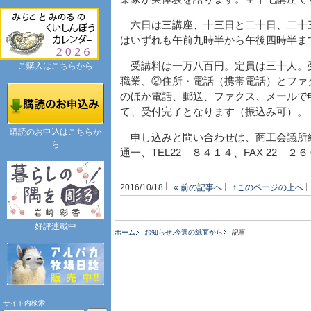
六日は三講座、十三日と二十日、二十
はいずれも午前九時半から午後四時半ま
受講料は一万八百円。定員は三十人。
ご購入はこちらから
職業、②住所・電話（携帯電話）とファ
のほか電話、郵送、ファクス、メールで
て、受付完了となります（振込み可）。
購読のお申込はこちらか
申し込みと問い合わせは、商工会議所経
ら
通一、TEL22―８４１４、FAX 22―２６００、
2016/10/18
« 前の記事へ
↑このページの上へ
好評連載中
ホーム
お知らせ
,
今週の紙面から
記事
サイト内検索