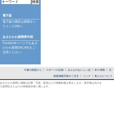
電子版
電子版の購読は
新聞オン
ライン.COM
へ
あさひかわ新聞青年部
Facebookページ
でもあさ
ひかわ新聞ONLINEをご
活用ください。
今週の紙面から
スポーツの記録
みんなのおいしい話
釣り情報
元・
紙面掲載写真のご注文
リンク
私たちについて
あさひかわ新聞に掲載の記事・写真・図表などの無断転載を禁止します。著作権は北のま
ち新聞社またはその情報提供者に属します。