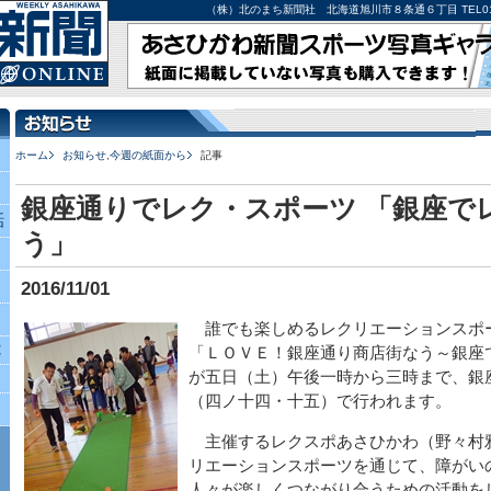
（株）北のまち新聞社 北海道旭川市８条通６丁目 TEL0166-27-
ホーム
お知らせ
,
今週の紙面から
記事
銀座通りでレク・スポーツ 「銀座で
話
う」
2016/11/01
誰でも楽しめるレクリエーションスポ
究
「ＬＯＶＥ！銀座通り商店街なう～銀座
が五日（土）午後一時から三時まで、銀
（四ノ十四・十五）で行われます。
主催するレクスポあさひかわ（野々村
リエーションスポーツを通じて、障がい
人々が楽しくつながり合うための活動を