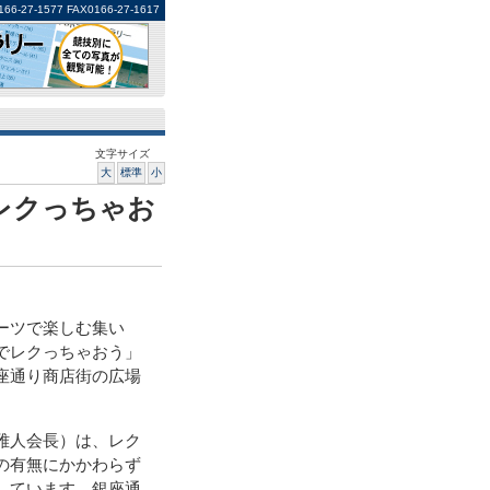
1577 FAX0166-27-1617
文字サイズ
大
標準
小
レクっちゃお
ーツで楽しむ集い
でレクっちゃおう」
座通り商店街の広場
雅人会長）は、レク
の有無にかかわらず
しています。銀座通