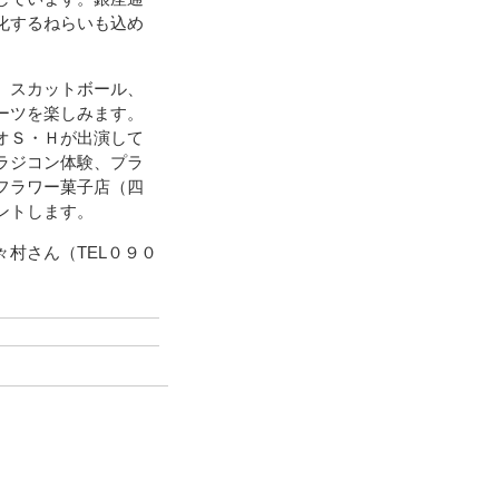
化するねらいも込め
、スカットボール、
ーツを楽しみます。
オＳ・Ｈが出演して
ラジコン体験、プラ
フラワー菓子店（四
ントします。
村さん（TEL０９０