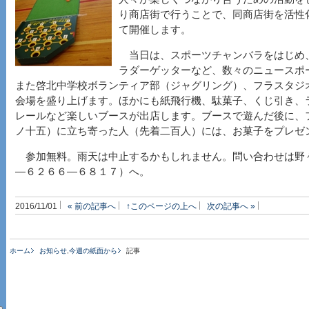
り商店街で行うことで、同商店街を活性
て開催します。
当日は、スポーツチャンバラをはじめ
ラダーゲッターなど、数々のニュースポ
また啓北中学校ボランティア部（ジャグリング）、フラスタジ
会場を盛り上げます。ほかにも紙飛行機、駄菓子、くじ引き、
レールなど楽しいブースが出店します。ブースで遊んだ後に、
ノ十五）に立ち寄った人（先着二百人）には、お菓子をプレゼ
参加無料。雨天は中止するかもしれません。問い合わせは野々
―６２６６―６８１７）へ。
2016/11/01
« 前の記事へ
↑このページの上へ
次の記事へ »
ホーム
お知らせ
,
今週の紙面から
記事