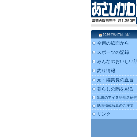
2026年8月7日（金）
今週の紙面から
スポーツの記録
みんなのおいしい
釣り情報
元・編集長の直言
暮らしの隅を彫る
旭川のアイヌ語地名研
紙面掲載写真のご注文
リンク