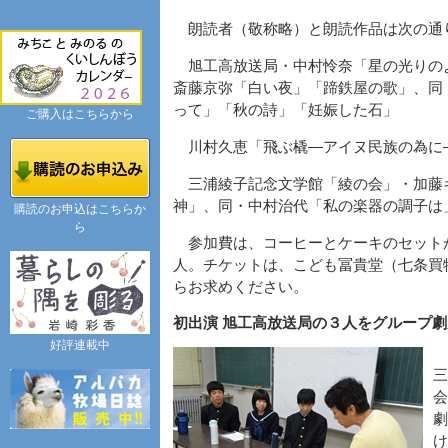
朗読者（敬称略）と朗読作品は次の通
旭工高放送局・中村怜奈「星の光りの
斎藤京弥「白い夜」「蹄鉄屋の歌」、同
って」「秋の詩」「妊娠した石」
ご購入はこちらから
川村久恵「飛ぶ橇―アイヌ民族の為に
三浦綾子記念文学館「綾の会」・加藤
神」、同・中村治代「私の楽器の調子は
購読のお申込はこちらか
ら
参加費は、コーヒーとケーキのセット
人。チケットは、こども冨貴堂（七条買物
らお求めください。
初出演 旭工高放送局の３人をグループ
好評連載中
三
会
劇
け