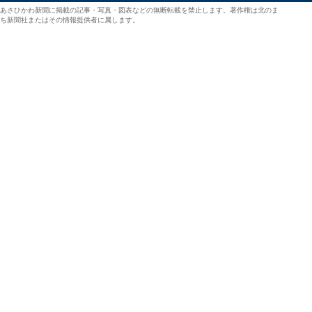
あさひかわ新聞に掲載の記事・写真・図表などの無断転載を禁止します。著作権は北のま
ち新聞社またはその情報提供者に属します。