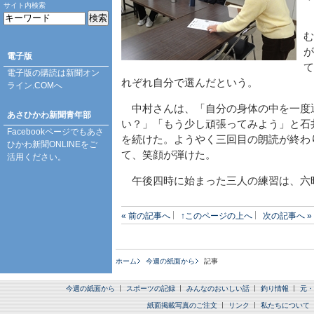
サイト内検索
む
が
電子版
て
電子版の購読は
新聞オン
れぞれ自分で選んだという。
ライン.COM
へ
中村さんは、「自分の身体の中を一度
あさひかわ新聞青年部
い？」「もう少し頑張ってみよう」と石
Facebookページ
でもあさ
を続けた。ようやく三回目の朗読が終わ
ひかわ新聞ONLINEをご
て、笑顔が弾けた。
活用ください。
午後四時に始まった三人の練習は、六
« 前の記事へ
↑このページの上へ
次の記事へ »
ホーム
今週の紙面から
記事
今週の紙面から
スポーツの記録
みんなのおいしい話
釣り情報
元・
紙面掲載写真のご注文
リンク
私たちについて