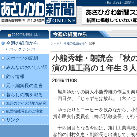
（株）北のまち新聞社 北海道
2026年8月8日（土）
今週の紙面から
ホーム
今週の紙面から
記事
バックナンバー
小熊秀雄・朗読会 「秋の
スポーツの記録
演の旭工高の１年生３人
みんなのおいしい話
釣り情報
2016/11/08
元・編集長の直言
旭川ゆかりの詩人小熊秀雄の作品を楽
暮らしの隅を彫る
十四日夕、「じゃずそば放哉」（六ノ七
旭川のアイヌ語地名研究
ゆったりとコーヒーを飲みながら、小
紙面掲載写真のご注文
賞市民実行委員会（橋爪弘敬会長）が行
リンク
十四回目となる今回は、旭川工業高校
念館の川村久恵・副館長も出演して、初