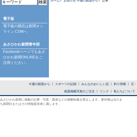
ホーム
お知らせ
,
今週の紙面から
記事
電子版
電子版の購読は
新聞オン
ライン.COM
へ
あさひかわ新聞青年部
Facebookページ
でもあさ
ひかわ新聞ONLINEをご
活用ください。
今週の紙面から
スポーツの記録
みんなのおいしい話
釣り情報
元・
紙面掲載写真のご注文
リンク
私たちについて
あさひかわ新聞に掲載の記事・写真・図表などの無断転載を禁止します。著作権は北のま
ち新聞社またはその情報提供者に属します。