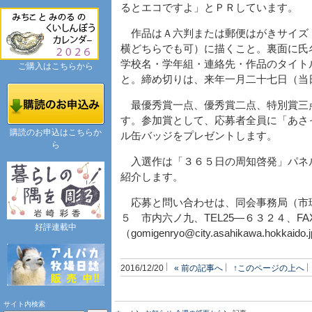
るとエコですよ」とＰＲしています。
作品はＡ六判または郵便はがきサイズ
横どちらでも可）に描くこと。裏面に氏
学校名・学年組・連絡先・作品のタイト
ご購入はこちらから
と。締め切りは、来年一月二十七日（当
最優秀賞一点、優秀賞二点、特別賞三
す。参加賞として、応募者全員に「あさ
購読のお申込はこちらか
ル缶バッジをプレゼントします。
ら
入選作は「３６５日の周知啓発」パネ
紹介します。
応募と問い合わせは、同会事務局（市
５ 市内六ノ九、TEL25―６３２４、FA
好評連載中
（gomigenryo@city.asahikawa.hokkaid
2016/12/20
« 前の記事へ
↑このページの上へ
サイト内検索