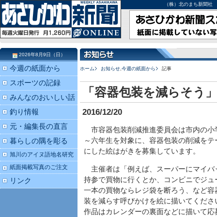
（株）北のまち新聞社 北海道
2026年8月9日（日）
今週の紙面から
ホーム
お知らせ
,
今週の紙面から
記事
スポーツの記録
「容器包装を減らそう
みんなのおいしい話
2016/12/20
釣り情報
元・編集長の直言
市容器包装削減推進委員会は市内の小
～六年生を対象に、容器包装の削減をテ
暮らしの隅を彫る
にした絵はがきを募集しています。
旭川のアイヌ語地名研究
紙面掲載写真のご注文
主催者は「例えば、スーパーにマイバ
持参で買物に行くとか、コンビニでジュ
リンク
一本の買物ならレジ袋を断ろう、など容
装を減らす呼びかけを絵に描いてくださ
作品はカレンダーの裏面などに描いて応