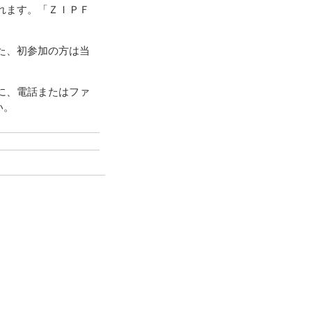
れます。「ＺＩＰＦ
た、初参加の方は当
に、電話またはファ
い。