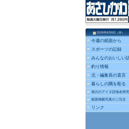
2026年8月6日（木）
今週の紙面から
スポーツの記録
みんなのおいしい
釣り情報
元・編集長の直言
暮らしの隅を彫る
旭川のアイヌ語地名研
紙面掲載写真のご注文
リンク