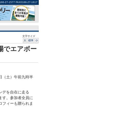
1577 FAX0166-27-1617
文字サイズ
大
標準
小
場でエアボー
日（土）午前九時半
ンデを自在に走る
ます。参加者全員に
ロフィーも贈られま