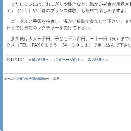
またロッジには、おにぎりや豚汁など、温かい昼食が用意さ
Ｙ」（ソリ）や「森のブランコ体験」も無料で楽しめますよ。
ゴーグルと手袋を持参し、温かい服装で参加して下さい。ま
日までに事前のレクチャーを受けて下さい。
参加費は大人三千円、子ども千五百円。三十一日（火）まで
クス（TEL・FAX０１６５―34―３９１１）で申し込んで下さ
2017/01/24
« 前の記事へ
↑このページの上へ
次の記事へ »
ホーム
お知らせ
,
今週の紙面から
記事