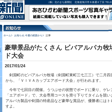
（株）北のまち新聞社 北海道旭川市８条通６丁目 TEL0166-27-
ホーム
お知らせ
,
今週の紙面から
記事
豪華景品がたくさん ビバアルパカ牧
話
ド大会
2017/01/24
剣淵町のビバアルパカ牧場（剣淵町東町三七三三）で二月四
究
から、「ＶＩＶＡカップエアボード大会」が行われます。
今年で七回目の開催。うつぶせの状態でボードに乗り、ゲレ
「エアボード」で、大会専用コースを滑り下りてタイムを競い
アルパカ製品や剣淵の特産品など豪華な賞品が、優勝者にはト
すよ。