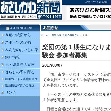
（株）北のまち新聞社 北海道
2026年8月6日（木）
今週の紙面から
ホーム
お知らせ
,
今週の紙面から
記事
スポーツの記録
楽団の第１期生になりま
みんなのおいしい話
験会 参加者募集
釣り情報
元・編集長の直言
2017/03/07
暮らしの隅を彫る
「旭川市少年少女オーケストラ（仮称
旭川のアイヌ語地名研究
て全九回のヴァイオリン体験会が行われ
人を募集しています。
紙面掲載写真のご注文
リンク
オーケストラの中核となる弦楽器奏者
主催者が用意します。
日程と会場は次の通りです（時間はい