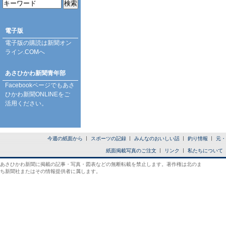
電子版
電子版の購読は
新聞オン
ライン.COM
へ
あさひかわ新聞青年部
Facebookページ
でもあさ
ひかわ新聞ONLINEをご
活用ください。
今週の紙面から
スポーツの記録
みんなのおいしい話
釣り情報
元・
紙面掲載写真のご注文
リンク
私たちについて
あさひかわ新聞に掲載の記事・写真・図表などの無断転載を禁止します。著作権は北のま
ち新聞社またはその情報提供者に属します。