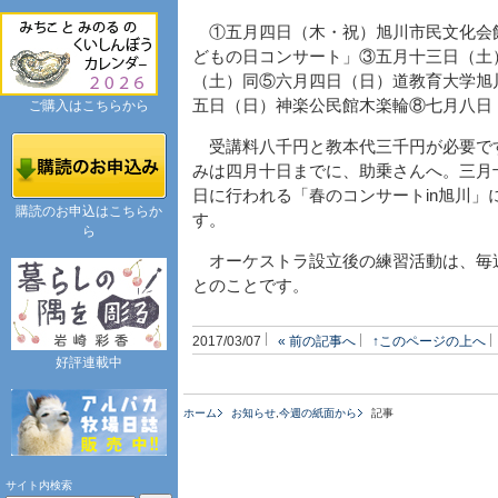
①五月四日（木・祝）旭川市民文化会
どもの日コンサート」③五月十三日（土
（土）同⑤六月四日（日）道教育大学旭
五日（日）神楽公民館木楽輪⑧七月八日
ご購入はこちらから
受講料八千円と教本代三千円が必要で
みは四月十日までに、助乗さんへ。三月
日に行われる「春のコンサートin旭川
購読のお申込はこちらか
す。
ら
オーケストラ設立後の練習活動は、毎
とのことです。
2017/03/07
« 前の記事へ
↑このページの上へ
好評連載中
ホーム
お知らせ
,
今週の紙面から
記事
サイト内検索