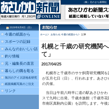
（株）北のまち新聞社 北海道
2026年8月9日（日）
今週の紙面から
ホーム
お知らせ
,
今週の紙面から
記事
スポーツの記録
札幌と千歳の研究機関へ
みんなのおいしい話
て」
釣り情報
元・編集長の直言
2017/04/25
暮らしの隅を彫る
札幌市と千歳市のサケ飼育研究機関を
旭川のアイヌ語地名研究
が五月七日（日）、行われます。あさひ
の共催。
紙面掲載写真のご注文
リンク
当日は午前八時半に道の駅あさひかわ
スで九時に出発。千歳水族館（千歳市花
市南区真駒内公園）を訪問します。午後