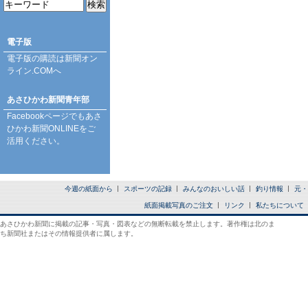
電子版
電子版の購読は
新聞オン
ライン.COM
へ
あさひかわ新聞青年部
Facebookページ
でもあさ
ひかわ新聞ONLINEをご
活用ください。
今週の紙面から
スポーツの記録
みんなのおいしい話
釣り情報
元・
紙面掲載写真のご注文
リンク
私たちについて
あさひかわ新聞に掲載の記事・写真・図表などの無断転載を禁止します。著作権は北のま
ち新聞社またはその情報提供者に属します。