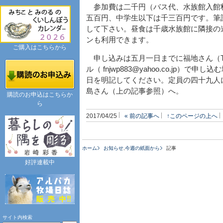
参加費は二千円（バス代、水族館入館
五百円、中学生以下は千三百円です。筆
して下さい。昼食は千歳水族館に隣接の
ンも利用できます。
ご購入はこちらから
申し込みは五月一日までに福地さん（T
ル（ fnjwp883@yahoo.co.jp
日を明記してください。定員の四十九人
島さん（上の記事参照）へ。
購読のお申込はこちらか
ら
2017/04/25
« 前の記事へ
↑このページの上へ
ホーム
お知らせ
,
今週の紙面から
記事
好評連載中
サイト内検索