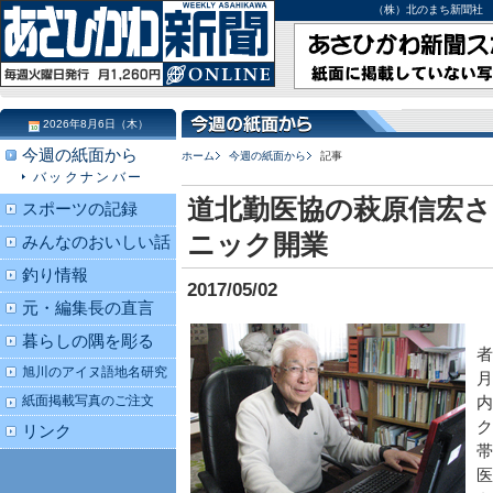
（株）北のまち新聞社 北海道
2026年8月6日（木）
今週の紙面から
ホーム
今週の紙面から
記事
バックナンバー
道北勤医協の萩原信宏さ
スポーツの記録
ニック開業
みんなのおいしい話
釣り情報
2017/05/02
元・編集長の直言
暮らしの隅を彫る
者
旭川のアイヌ語地名研究
月
紙面掲載写真のご注文
内
ク
リンク
帯
医