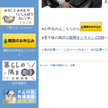
あ
ご購入はこちらから
●お申込みはこちらから
●電子版の購読は
新聞オンライン.COM
へ
« 前の記事へ
↑このページの上へ
次の記事へ »
購読のお申込はこちらか
ら
ホーム
今週の紙面から
記事
好評連載中