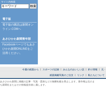
サイト内検索
電子版
電子版の購読は
新聞オン
ライン.COM
へ
あさひかわ新聞青年部
Facebookページ
でもあさ
ひかわ新聞ONLINEをご
活用ください。
今週の紙面から
スポーツの記録
みんなのおいしい話
釣り情報
元・
紙面掲載写真のご注文
リンク
私たちについて
あさひかわ新聞に掲載の記事・写真・図表などの無断転載を禁止します。著作権は北のま
ち新聞社またはその情報提供者に属します。