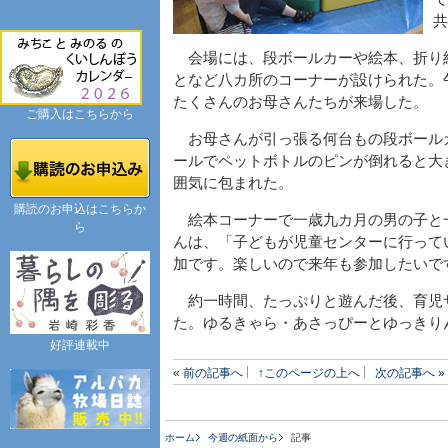
共
会場には、段ボールカーや絵本、折り
となど八カ所のコーナーが設けられた。
たくさんのお母さんたちが来場した。
ご購入はこちらから
お母さんが引っ張る何台もの段ボール
ールでペットボトルのピンが倒れると大
囲気に包まれた。
購読のお申込はこちらか
絵本コーナーで一歳九カ月の男の子と
ら
んは、「子どもが児童センターに行って
加です。楽しいので来年も参加したいで
約一時間、たっぷりと遊んだ後、育児
た。ゆるきゃら・あさっぴーとゆっきり
好評連載中
« 前の記事へ
↑このページの上へ
次の記事へ »
ホーム
今週の紙面から
記事