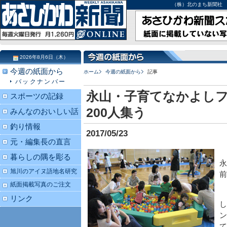
（株）北のまち新聞社 北海道
2026年8月6日（木）
今週の紙面から
ホーム
今週の紙面から
記事
バックナンバー
永山・子育てなかよしフ
スポーツの記録
200人集う
みんなのおいしい話
釣り情報
2017/05/23
元・編集長の直言
暮らしの隅を彫る
永
旭川のアイヌ語地名研究
前
紙面掲載写真のご注文
リンク
し
ン
て