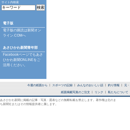
サイト内検索
電子版
電子版の購読は
新聞オン
ライン.COM
へ
あさひかわ新聞青年部
Facebookページ
でもあさ
ひかわ新聞ONLINEをご
活用ください。
今週の紙面から
スポーツの記録
みんなのおいしい話
釣り情報
元・
紙面掲載写真のご注文
リンク
私たちについて
あさひかわ新聞に掲載の記事・写真・図表などの無断転載を禁止します。著作権は北のま
ち新聞社またはその情報提供者に属します。