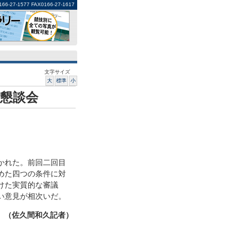
1577 FAX0166-27-1617
文字サイズ
大
標準
小
懇談会
かれた。前回二回目
めた四つの条件に対
けた実質的な審議
い意見が相次いだ。
（佐久間和久記者）