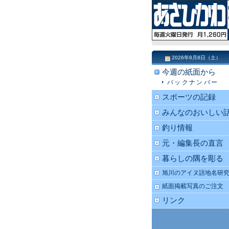
2026年8月8日（土）
今週の紙面から
バックナンバー
スポーツの記録
みんなのおいしい
釣り情報
元・編集長の直言
暮らしの隅を彫る
旭川のアイヌ語地名研
紙面掲載写真のご注文
リンク