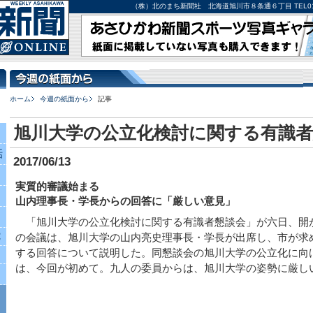
（株）北のまち新聞社 北海道旭川市８条通６丁目 TEL0166-27-
ホーム
今週の紙面から
記事
旭川大学の公立化検討に関する有識者
話
2017/06/13
実質的審議始まる
山内理事長・学長からの回答に「厳しい意見」
「旭川大学の公立化検討に関する有識者懇談会」が六日、開
究
の会議は、旭川大学の山内亮史理事長・学長が出席し、市が求
する回答について説明した。同懇談会の旭川大学の公立化に向
は、今回が初めて。九人の委員からは、旭川大学の姿勢に厳し