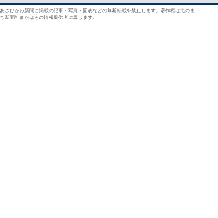
あさひかわ新聞に掲載の記事・写真・図表などの無断転載を禁止します。著作権は北のま
ち新聞社またはその情報提供者に属します。