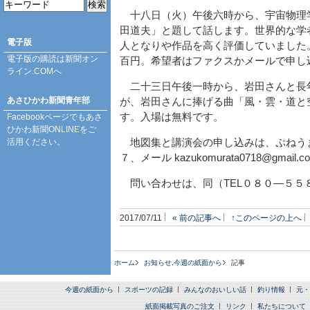
十八日（火）午後六時から、宇宙物理学
田道夫」と題して話します。世界的な学
電子版
人となりや作品を高く評価していました
電子版の購読は
新聞オン
百円。希望者はファクスかメールで申し
ライン.COM
へ
二十三日午後一時から、岩田さんと長
あさひかわ新聞青年部
が、岩田さんに捧げる曲「風・雲・道と
す。入場は無料です。
Facebookページ
でもあさ
ひかわ新聞ONLINEをご
活用ください。
地図集と講演会の申し込みは、ぷねうま舎
７、メール kazukomurata0718@gmail
問い合わせは、同（TEL０８０―５５
2017/07/11
« 前の記事へ
↑このページの上へ
ホーム
お知らせ
,
今週の紙面から
記事
今週の紙面から
スポーツの記録
みんなのおいしい話
釣り情報
元・
紙面掲載写真のご注文
リンク
私たちについて