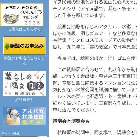
イヌ民族の聖地とされる嵐山に心惹かれ
チノミシリ（アイヌ語で、我ら・祭る・
した作品を残しています。
絵画は油彩をはじめアクリル、水彩、
ご購入はこちらから
ほかに陶板、消しゴムアートなど多様な
や詩集『ミクロコスモス・ノアの動物た
版し、九二年に『雲の教室』で日本児童
今展では、絵画のほか、消しゴムを使
購読のお申込はこちらか
ら
この軌跡展に合わせて、九八年から制
組・ぷねうま舎出版・税込み三千五百円
間、常磐公園に隣接するマンションに住
気付かない常磐公園を詳細に描いていま
ール・木の実・七不思議・冬・雪解け・
好評連載中
細かく描いています。三百部を作成し、
申し込んでください。
講演会と演奏会も
軌跡展の期間中、同会場で、講演会と
サイト内検索