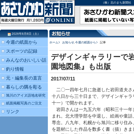
（株）北のまち新聞社 北海道
2026年8月8日（土）
今週の紙面から
ホーム
お知らせ
,
今週の紙面から
記事
スポーツの記録
デザインギャラリーで岩
みんなのおいしい話
園地図集』も出版
釣り情報
元・編集長の直言
2017/07/11
暮らしの隅を彫る
二〇一四年七月に急逝した岩田道夫さ
旭川のアイヌ語地名研究
十八日から三十日まで、デザインギャラ
十一）で開かれます。
紙面掲載写真のご注文
岩田さんは一九五六年（昭和三十一年
リンク
まれ。北大理学部を中退し、絵画や童話
専念。八九年、札幌から旭川に移り住み
を題材にした作品を数多く書（描）きま