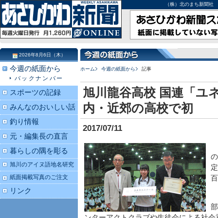
（株）北のまち新聞社 北海道
2026年8月6日（木）
今週の紙面から
ホーム
今週の紙面から
記事
バックナンバー
旭川龍谷高校 国連「ユ
スポーツの記録
内・近郊の高校で初
みんなのおいしい話
釣り情報
2017/07/11
元・編集長の直言
暮らしの隅を彫る
の
旭川のアイヌ語地名研究
定
紙面掲載写真のご注文
百
リンク
部
ンターアクトクラブや生徒会による社会