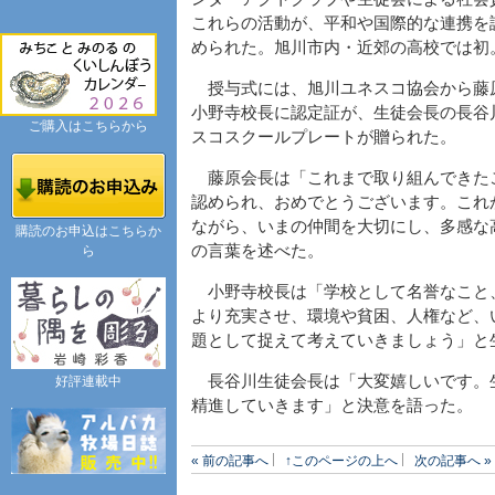
これらの活動が、平和や国際的な連携を
められた。旭川市内・近郊の高校では初
授与式には、旭川ユネスコ協会から藤
小野寺校長に認定証が、生徒会長の長谷
ご購入はこちらから
スコスクールプレートが贈られた。
藤原会長は「これまで取り組んできた
認められ、おめでとうございます。これ
ながら、いまの仲間を大切にし、多感な
購読のお申込はこちらか
の言葉を述べた。
ら
小野寺校長は「学校として名誉なこと
より充実させ、環境や貧困、人権など、
題として捉えて考えていきましょう」と
長谷川生徒会長は「大変嬉しいです。
好評連載中
精進していきます」と決意を語った。
« 前の記事へ
↑このページの上へ
次の記事へ »