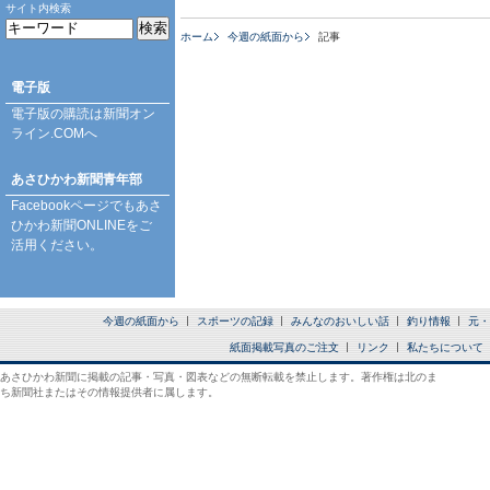
サイト内検索
ホーム
今週の紙面から
記事
電子版
電子版の購読は
新聞オン
ライン.COM
へ
あさひかわ新聞青年部
Facebookページ
でもあさ
ひかわ新聞ONLINEをご
活用ください。
今週の紙面から
スポーツの記録
みんなのおいしい話
釣り情報
元・
紙面掲載写真のご注文
リンク
私たちについて
あさひかわ新聞に掲載の記事・写真・図表などの無断転載を禁止します。著作権は北のま
ち新聞社またはその情報提供者に属します。