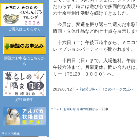
だわらず、時には遊び心で多面的な表現
六十余年創作活動を続けてきました。
今展は、変遷を振り返って選んだ水彩
ご購入はこちらから
版画・立体作品など約七十点を展示しま
十六日（土）午後五時半から、ミニコ
レセプションパーティーが開かれます。
購読のお申込はこちらか
二十四日（日）まで。入場無料。午前
ら
午後六時まで。月曜定休。問い合わせは
リー（TEL29―３０００）へ。
2019/03/12
« 前の記事へ
↑このページの上へ
好評連載中
ホーム
お知らせ
,
今週の紙面から
記事
サイト内検索