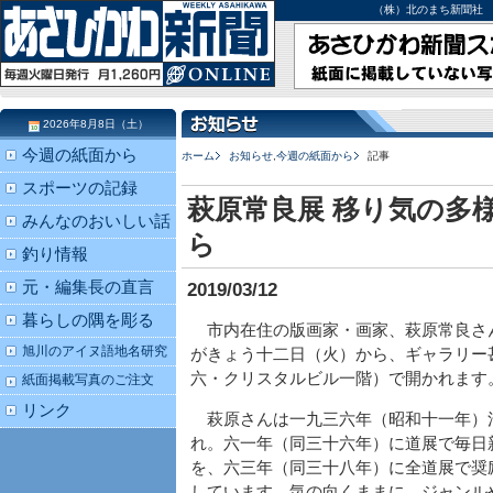
（株）北のまち新聞社 北海道
2026年8月8日（土）
今週の紙面から
ホーム
お知らせ
,
今週の紙面から
記事
スポーツの記録
萩原常良展 移り気の多
みんなのおいしい話
ら
釣り情報
元・編集長の直言
2019/03/12
暮らしの隅を彫る
市内在住の版画家・画家、萩原常良さ
旭川のアイヌ語地名研究
がきょう十二日（火）から、ギャラリー
六・クリスタルビル一階）で開かれます
紙面掲載写真のご注文
リンク
萩原さんは一九三六年（昭和十一年）
れ。六一年（同三十六年）に道展で毎日
を、六三年（同三十八年）に全道展で奨
しています。気の向くままに、ジャンル