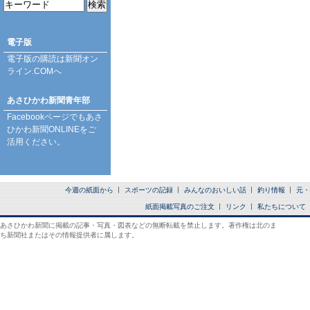
電子版
電子版の購読は
新聞オン
ライン.COM
へ
あさひかわ新聞青年部
Facebookページ
でもあさ
ひかわ新聞ONLINEをご
活用ください。
今週の紙面から
スポーツの記録
みんなのおいしい話
釣り情報
元・
紙面掲載写真のご注文
リンク
私たちについて
あさひかわ新聞に掲載の記事・写真・図表などの無断転載を禁止します。著作権は北のま
ち新聞社またはその情報提供者に属します。