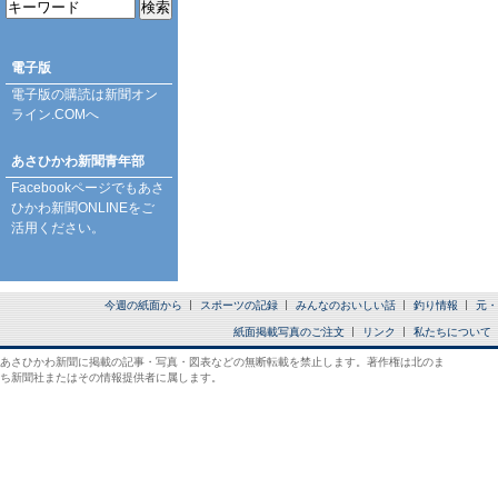
電子版
電子版の購読は
新聞オン
ライン.COM
へ
あさひかわ新聞青年部
Facebookページ
でもあさ
ひかわ新聞ONLINEをご
活用ください。
今週の紙面から
スポーツの記録
みんなのおいしい話
釣り情報
元・
紙面掲載写真のご注文
リンク
私たちについて
あさひかわ新聞に掲載の記事・写真・図表などの無断転載を禁止します。著作権は北のま
ち新聞社またはその情報提供者に属します。