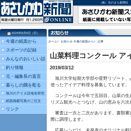
（株）北のまち新聞社 北海道
2026年8月9日（日）
今週の紙面から
ホーム
お知らせ
,
今週の紙面から
記事
スポーツの記録
山菜料理コンクール ア
みんなのおいしい話
2019/03/12
釣り情報
元・編集長の直言
旭川大学短期大学部や星野リゾート、
使ったアイデア料理を募集しています。
暮らしの隅を彫る
旭川のアイヌ語地名研究
コンクールは今年で五回目。山菜の生
紙面掲載写真のご注文
リズム観光へとつなげ、山の恵みを六次
リンク
審査は一次と二次があります。書類審
際に調理します。
応募レシピは、未発表のオリジナル料