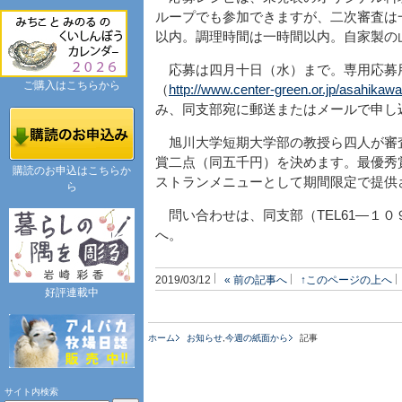
ループでも参加できますが、二次審査は
以内。調理時間は一時間以内。自家製の
応募は四月十日（水）まで。専用応募
ご購入はこちらから
（
http://www.center-green.or.jp/asahikawa
み、同支部宛に郵送またはメールで申し
旭川大学短期大学部の教授ら四人が審
賞二点（同五千円）を決めます。最優秀
購読のお申込はこちらか
ストランメニューとして期間限定で提供
ら
問い合わせは、同支部（TEL61―１０９２、メールk
へ。
2019/03/12
« 前の記事へ
↑このページの上へ
好評連載中
ホーム
お知らせ
,
今週の紙面から
記事
サイト内検索