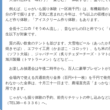
例えば、じゃがいも掘り体験（一区画千円）は、有機栽培の
分の手で掘ります。天気に恵まれた今年は、十㌔以上の収穫が
んど作り体験」「アイスクリーム作り体験」もあります。
全長十二㍍の「そうめん流し」、昔ながらの臼と杵でつく「
生以下が対象です。
質の高い飲食のテントも並びます。大雪地ビール（あったか
焼きそば）、エフケイ工房（かまぼこ・コロッケ）、もち米の
（ソフト大福）、ジャパチーズ（炙りチェダーチーズ・トマト
旭川製麺（トマトラーメン）などなど…。
お楽しみ抽選会は午後二時半から。百人に豪華プレゼントが
会場内で使える共通前売り金券（百円×十一枚）を千円で発
れなかった金券は、十月三十一日まで、農場直売店「まっかな
用できます。
じゃがいも掘り体験の予約、前売りチケットの申し込みなど
（TEL38―６３３６）へ。