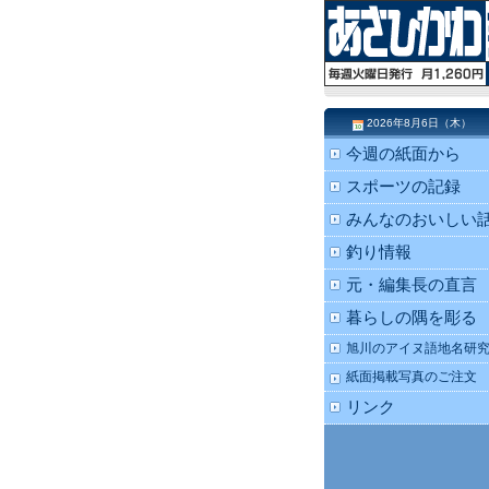
2026年8月6日（木）
今週の紙面から
スポーツの記録
みんなのおいしい
釣り情報
元・編集長の直言
暮らしの隅を彫る
旭川のアイヌ語地名研
紙面掲載写真のご注文
リンク