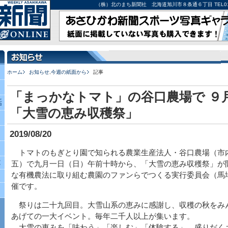
（株）北のまち新聞社 北海道旭川市８条通６丁目 TEL0166-27-
ホーム
お知らせ
,
今週の紙面から
記事
「まっかなトマト」の谷口農場で ９
話
「大雪の恵み収穫祭」
2019/08/20
トマトのもぎとり園で知られる農業生産法人・谷口農場（市
究
五）で九月一日（日）午前十時から、「大雪の恵み収穫祭」が
な有機農法に取り組む農園のファンらでつくる実行委員会（馬
催です。
祭りは二十九回目。大雪山系の恵みに感謝し、収穫の秋をみ
あげての一大イベント。毎年二千人以上が集います。
大雪の恵みを「味わう」「楽しむ」「体験する」、盛りだく