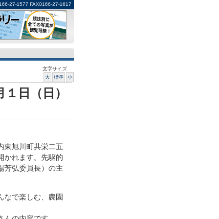
1577 FAX0166-27-1617
文字サイズ
大
標準
小
月１日（日）
内東旭川町共栄二五
開かれます。先駆的
場芳弘委員長）の主
んなで楽しむ、農園
さんの内容です。