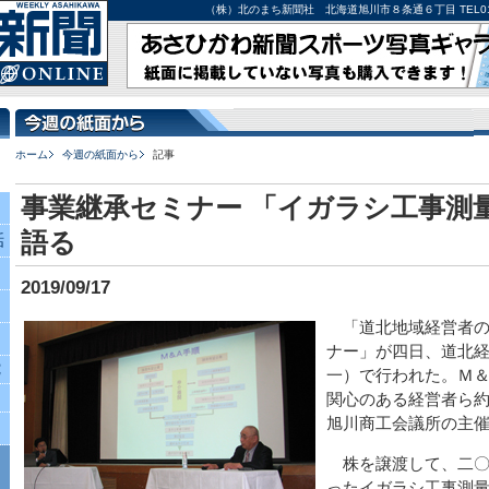
（株）北のまち新聞社 北海道旭川市８条通６丁目 TEL0166-27-
ホーム
今週の紙面から
記事
事業継承セミナー 「イガラシ工事測
語る
話
2019/09/17
「道北地域経営者の
ナー」が四日、道北
究
一）で行われた。Ｍ
関心のある経営者ら
旭川商工会議所の主
株を譲渡して、二〇
ったイガラシ工事測