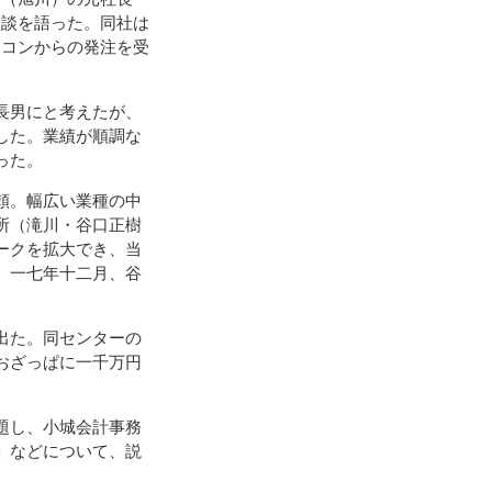
験談を語った。同社は
ネコンからの発注を受
長男にと考えたが、
した。業績が順調な
った。
頼。幅広い業種の中
所（滝川・谷口正樹
ークを拡大でき、当
。一七年十二月、谷
出た。同センターの
おざっぱに一千万円
題し、小城会計事務
」などについて、説