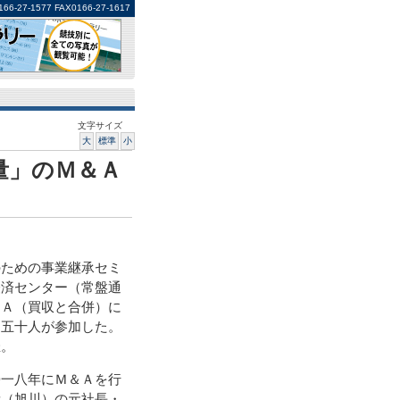
1577 FAX0166-27-1617
文字サイズ
大
標準
小
量」のＭ＆Ａ
ための事業継承セミ
経済センター（常盤通
＆Ａ（買収と合併）に
約五十人が参加した。
催。
一八年にＭ＆Ａを行
量（旭川）の元社長・