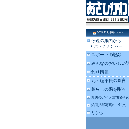
2026年8月6日（木）
今週の紙面から
バックナンバー
スポーツの記録
みんなのおいしい
釣り情報
元・編集長の直言
暮らしの隅を彫る
旭川のアイヌ語地名研
紙面掲載写真のご注文
リンク