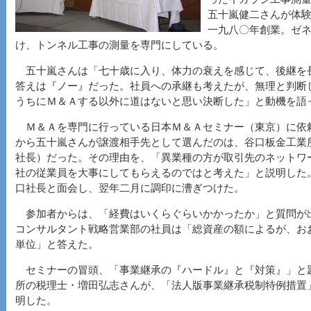
五十嵐健二さんが体
一九八〇年創業。ゼ
け、トンネル工事の測量を専門にしている。
五十嵐さんは「七十歳に入り、体力の衰えを感じて、後継を
答えは『ノー』だった。社員への承継も考えたが、無理と判断
うちにＭ＆Ａする以外に道はないと思い決断した」と動機を語
Ｍ＆Ａを専門に行っている日本Ｍ＆Ａセミナー（東京）に依
から五十嵐さんが譲渡相手先として選んだのは、谷口板金工業
社長）だった。その理由を、「異業種の方が取引先のネットワ
社の従業員を大事にしてもらえるのではと考えた」と説明した
口社長と面会し、翌年二月に調印に漕ぎつけた。
参加者からは、「経費はいくらぐらいかかったか」と質問が
コンサルタント戦略営業部の社員は「総資産の額によるが、お
単位」と答えた。
セミナーの冒頭、「事業継承の『ハードル』と『対策』」と
所の税理士・増田弘志さんが、「法人版事業継承税制特例措置
明した。