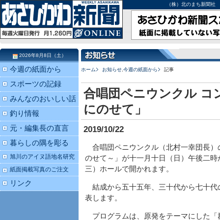
（株）北のまち新聞社 北海道
2026年8月8日（土）
今週の紙面から
ホーム
お知らせ
,
今週の紙面から
記事
スポーツの記録
合唱団ペニウンクル コ
みんなのおいしい話
にのせて」
釣り情報
元・編集長の直言
2019/10/22
暮らしの隅を彫る
合唱団ペニウンクル（北村一幸団長）
旭川のアイヌ語地名研究
のせて～」が十一月十日（日）午後二時
三）ホールで開かれます。
紙面掲載写真のご注文
リンク
結成から五十五年、三十代から七十代
表します。
プログラムは、原発をテーマにした「