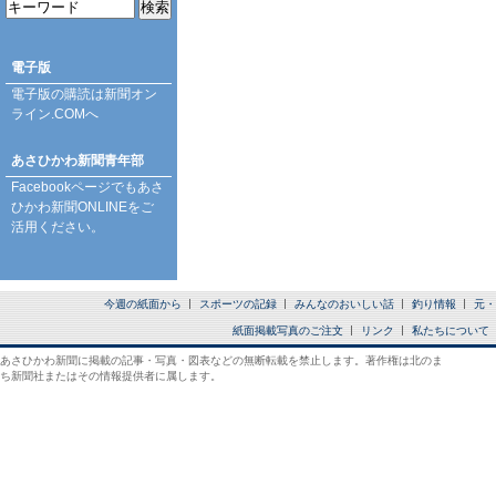
電子版
電子版の購読は
新聞オン
ライン.COM
へ
あさひかわ新聞青年部
Facebookページ
でもあさ
ひかわ新聞ONLINEをご
活用ください。
今週の紙面から
スポーツの記録
みんなのおいしい話
釣り情報
元・
紙面掲載写真のご注文
リンク
私たちについて
あさひかわ新聞に掲載の記事・写真・図表などの無断転載を禁止します。著作権は北のま
ち新聞社またはその情報提供者に属します。