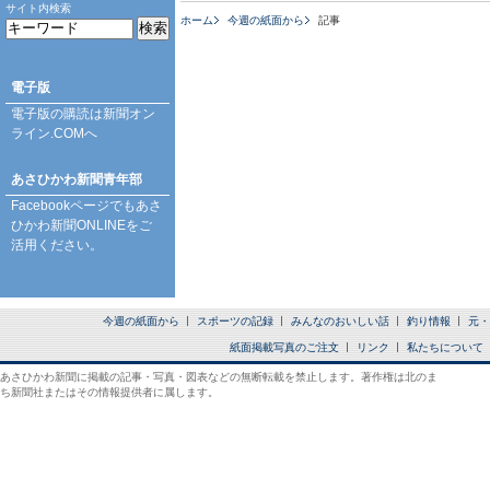
サイト内検索
ホーム
今週の紙面から
記事
電子版
電子版の購読は
新聞オン
ライン.COM
へ
あさひかわ新聞青年部
Facebookページ
でもあさ
ひかわ新聞ONLINEをご
活用ください。
今週の紙面から
スポーツの記録
みんなのおいしい話
釣り情報
元・
紙面掲載写真のご注文
リンク
私たちについて
あさひかわ新聞に掲載の記事・写真・図表などの無断転載を禁止します。著作権は北のま
ち新聞社またはその情報提供者に属します。