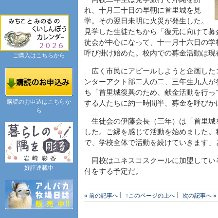
れ、十月三十日の早朝に首里城を見
学。その翌日未明に火災が発生した。
見学した生徒たちから「復元に向けて募
徒会が中心になって、十一月十六日の学
呼び掛け始めた。校内での募金活動は現
ご購入はこちらから
広く市民にアピールしようと企画した
ンターアクト部二人の二、三年生九人が
ち「首里城復興のため、献金活動を行っ
購読のお申込はこちらか
する人たちに約一時間半、募金を呼びか
ら
生徒会の伊藤会長（三年）は「首里城
した。ご縁を感じて活動を始めました。
で、学校全体で活動を続けていきます」
同校はユネスコスクールに加盟してい
好評連載中
付をする予定だ。
« 前の記事へ
↑このページの上へ
次の記事へ »