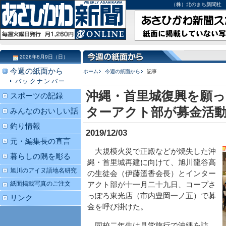
（株）北のまち新聞社 北海道
2026年8月9日（日）
今週の紙面から
ホーム
今週の紙面から
記事
バックナンバー
沖縄・首里城復興を願っ
スポーツの記録
ターアクト部が募金活
みんなのおいしい話
釣り情報
2019/12/03
元・編集長の直言
大規模火災で正殿などが焼失した沖
暮らしの隅を彫る
縄・首里城再建に向けて、旭川龍谷高
旭川のアイヌ語地名研究
の生徒会（伊藤遥香会長）とインター
紙面掲載写真のご注文
アクト部が十一月二十九日、コープさ
っぽろ東光店（市内豊岡一ノ五）で募
リンク
金を呼び掛けた。
同校二年生は見学旅行で沖縄を訪