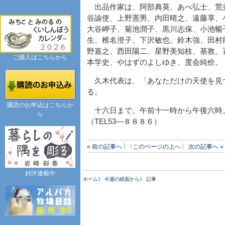
出品作家は、阿部典英、あべ弘士、荒
谷諭使、上野憲男、内田晴之、遠藤享、
大谷岬子、菊池潤子、黒川志保、小池暢
生、椎名澄子、下沢敏也、鈴木強、田村
野嘉之、西田陽二、星野美知枝、基敦、
ご購入はこちらから
本学史、やはずのよしゆき、度会純价。
久木代表は、「あなただけの天使を見
る。
購読のお申込はこちらか
十六日まで。午前十一時から午後六時
ら
（TEL53―８８８６）
« 前の記事へ
↑このページの上へ
次の記事へ »
好評連載中
ホーム
今週の紙面から
記事