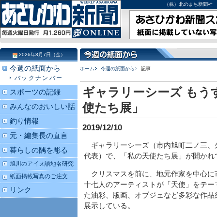
（株）北のまち新聞社 北海道
2026年8月7日（金）
今週の紙面から
ホーム
今週の紙面から
記事
バックナンバー
ギャラリーシーズ もう
スポーツの記録
使たち展」
みんなのおいしい話
釣り情報
2019/12/10
元・編集長の直言
ギャラリーシーズ（市内旭町二ノ三、
暮らしの隅を彫る
代表）で、「私の天使たち展」が開かれ
旭川のアイヌ語地名研究
クリスマスを前に、地元作家を中心に
紙面掲載写真のご注文
十七人のアーティストが「天使」をテー
リンク
た油彩、版画、オブジェなど多彩な作品
展示している。