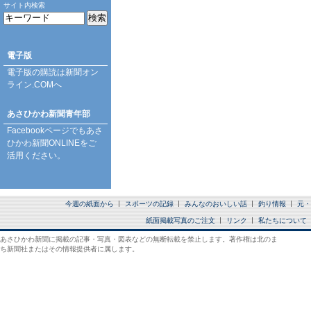
サイト内検索
電子版
電子版の購読は
新聞オン
ライン.COM
へ
あさひかわ新聞青年部
Facebookページ
でもあさ
ひかわ新聞ONLINEをご
活用ください。
今週の紙面から
スポーツの記録
みんなのおいしい話
釣り情報
元・
紙面掲載写真のご注文
リンク
私たちについて
あさひかわ新聞に掲載の記事・写真・図表などの無断転載を禁止します。著作権は北のま
ち新聞社またはその情報提供者に属します。