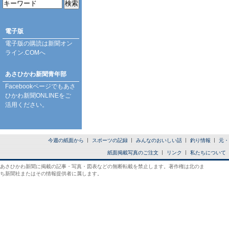
電子版
電子版の購読は
新聞オン
ライン.COM
へ
あさひかわ新聞青年部
Facebookページ
でもあさ
ひかわ新聞ONLINEをご
活用ください。
今週の紙面から
スポーツの記録
みんなのおいしい話
釣り情報
元・
紙面掲載写真のご注文
リンク
私たちについて
あさひかわ新聞に掲載の記事・写真・図表などの無断転載を禁止します。著作権は北のま
ち新聞社またはその情報提供者に属します。