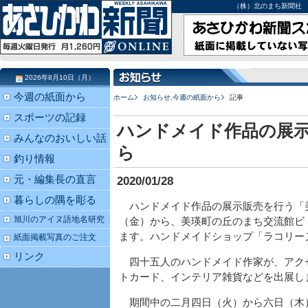
（株）北のまち新聞社 北海道
2026年8月10日（月）
今週の紙面から
ホーム
お知らせ
,
今週の紙面から
記事
スポーツの記録
ハンドメイド作品の展示
みんなのおいしい話
ら
釣り情報
元・編集長の直言
2020/01/28
暮らしの隅を彫る
ハンドメイド作品の展示販売を行う「
旭川のアイヌ語地名研究
（金）から、美瑛町の丘のまち交流館ビ
ます。ハンドメイドショップ「ラコリー
紙面掲載写真のご注文
リンク
四十五人のハンドメイド作家が、アク
トカード、インテリア雑貨などを出展し
期間中の二月四日（火）から六日（木