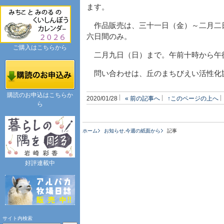
ます。
作品販売は、三十一日（金）～二月二
六日間のみ。
ご購入はこちらから
二月九日（日）まで。午前十時から午
問い合わせは、丘のまちびえい活性化協
購読のお申込はこちらか
2020/01/28
« 前の記事へ
↑このページの上へ
ら
ホーム
お知らせ
,
今週の紙面から
記事
好評連載中
サイト内検索