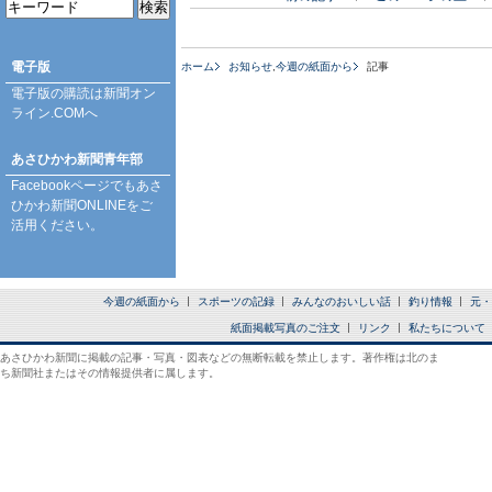
電子版
ホーム
お知らせ
,
今週の紙面から
記事
電子版の購読は
新聞オン
ライン.COM
へ
あさひかわ新聞青年部
Facebookページ
でもあさ
ひかわ新聞ONLINEをご
活用ください。
今週の紙面から
スポーツの記録
みんなのおいしい話
釣り情報
元・
紙面掲載写真のご注文
リンク
私たちについて
あさひかわ新聞に掲載の記事・写真・図表などの無断転載を禁止します。著作権は北のま
ち新聞社またはその情報提供者に属します。