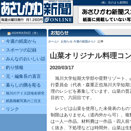
（株）北のまち新聞社 北海道
2026年8月6日（木）
今週の紙面から
ホーム
お知らせ
,
今週の紙面から
記事
スポーツの記録
山菜オリジナル料理コン
みんなのおいしい話
2020/03/17
釣り情報
元・編集長の直言
旭川大学短期大学部や星野リゾート、
行委員会（代表・森重正也旭川大学短期
暮らしの隅を彫る
理のレシピを募集しています。山菜の普
旭川のアイヌ語地名研究
目的で、六回目です。
紙面掲載写真のご注文
レシピは山菜を使用した未発表のもの
リンク
制限はありません（道内外から可）。複
は一人一作品。材料費は一作品・四人前
く抜き、下処理などは時間外。山菜は生