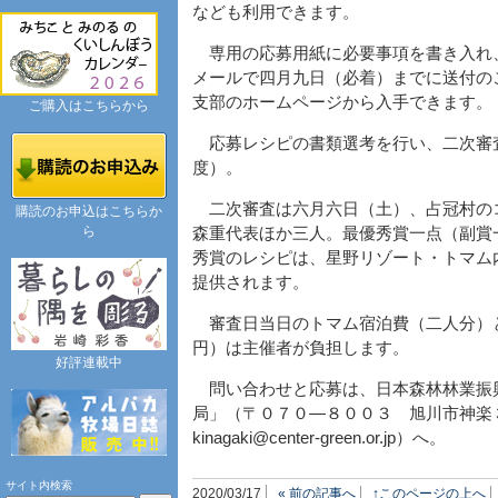
なども利用できます。
専用の応募用紙に必要事項を書き入れ
メールで四月九日（必着）までに送付の
支部のホームページから入手できます。
ご購入はこちらから
応募レシピの書類選考を行い、二次審
度）。
二次審査は六月六日（土）、占冠村の
購読のお申込はこちらか
ら
森重代表ほか三人。最優秀賞一点（副賞
秀賞のレシピは、星野リゾート・トマム
提供されます。
審査日当日のトマム宿泊費（二人分）
円）は主催者が負担します。
好評連載中
問い合わせと応募は、日本森林林業振
局」（〒０７０―８００３ 旭川市神楽３
kinagaki@center-green.or.jp）へ。
サイト内検索
2020/03/17
« 前の記事へ
↑このページの上へ