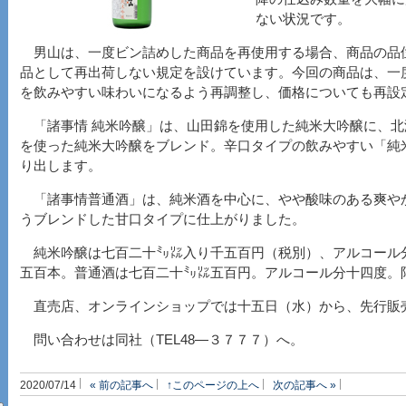
ない状況です。
男山は、一度ビン詰めした商品を再使用する場合、商品の品
品として再出荷しない規定を設けています。今回の商品は、一
を飲みやすい味わいになるよう再調整し、価格についても再設
「諸事情 純米吟醸」は、山田錦を使用した純米大吟醸に、北
を使った純米大吟醸をブレンド。辛口タイプの飲みやすい「純
り出します。
「諸事情普通酒」は、純米酒を中心に、やや酸味のある爽や
うブレンドした甘口タイプに仕上がりました。
純米吟醸は七百二十㍉㍑入り千五百円（税別）、アルコール
五百本。普通酒は七百二十㍉㍑五百円。アルコール分十四度。
直売店、オンラインショップでは十五日（水）から、先行販
問い合わせは同社（TEL48―３７７７）へ。
2020/07/14
« 前の記事へ
↑このページの上へ
次の記事へ »