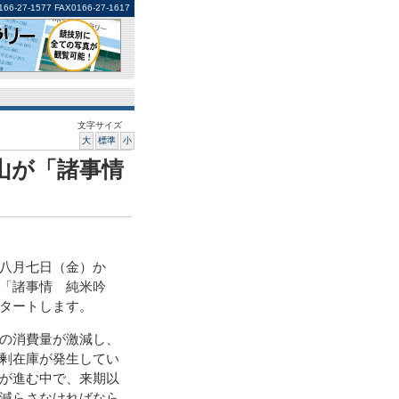
1577 FAX0166-27-1617
文字サイズ
大
標準
小
山が「諸事情
八月七日（金）か
「諸事情 純米吟
タートします。
の消費量が激減し、
剰在庫が発生してい
が進む中で、来期以
減らさなければなら