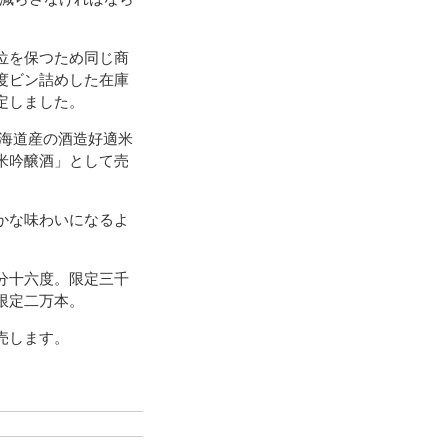
位を保つため同じ商
度ビン詰めした在庫
定しました。
海道産の酒造好適米
米吟醸酒」として売
かな味わいになるよ
分十六度。限定三千
限定二万本。
売します。