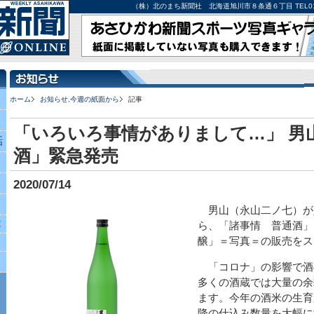
（株）北のまち新聞社 北海道旭川市８条通６丁目 TEL0166-27-
ホーム
お知らせ
,
今週の紙面から
記事
「いろいろ事情がありまして…」 男
話
酒」緊急発売
2020/07/14
男山（永山二ノ七）が
究
ら、「諸事情 普通酒」
醸」＝写真＝の販売をス
「コロナ」の影響で酒
多くの酒蔵では大量の余
ます。今年の酒米の生育
降の仕込み数量を大幅に