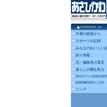
2026年8月6日（木）
今週の紙面から
スポーツの記録
みんなのおいしい
釣り情報
元・編集長の直言
暮らしの隅を彫る
旭川のアイヌ語地名研
紙面掲載写真のご注文
リンク