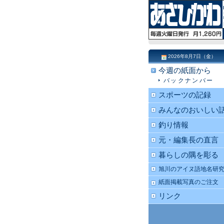
2026年8月7日（金）
今週の紙面から
バックナンバー
スポーツの記録
みんなのおいしい
釣り情報
元・編集長の直言
暮らしの隅を彫る
旭川のアイヌ語地名研
紙面掲載写真のご注文
リンク