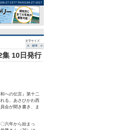
1577 FAX0166-27-1617
文字サイズ
大
標準
小
集 10日発行
和への伝言』第十二
される。あさひかわ西
委員会が聞き書き、ま
〇六年から始まっ