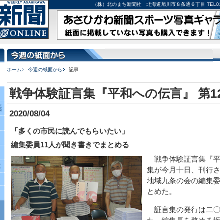
（株）北のまち新聞社 北海道旭川市８条通６丁目 TEL0166-27-
ホーム
今週の紙面から
記事
戦争体験証言集『平和への伝言』 第12
話
2020/08/04
「多くの市民に読んでもらいたい」
編集委員11人が聞き書きでまとめる
戦争体験証言集『平
究
集が今月十日、刊行
地域九条の会の編集
とめた。
証言集の発行は二〇