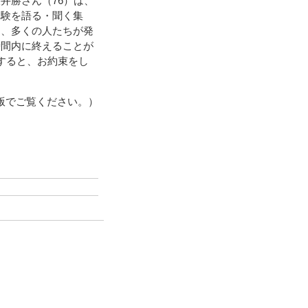
井勝さん（76）は、
体験を語る・聞く集
ろ、多くの人たちが発
時間内に終えることが
すると、お約束をし
版でご覧ください。）