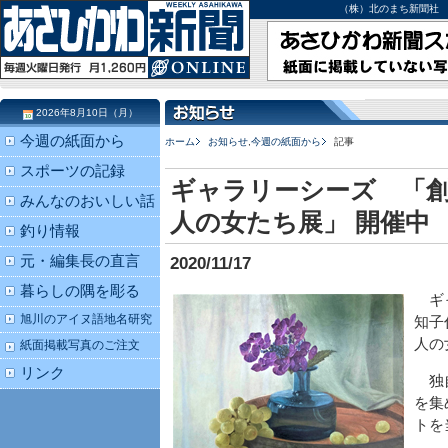
（株）北のまち新聞社 北海道
2026年8月10日（月）
今週の紙面から
ホーム
お知らせ
,
今週の紙面から
記事
スポーツの記録
ギャラリーシーズ 「創
みんなのおいしい話
人の女たち展」 開催中
釣り情報
元・編集長の直言
2020/11/17
暮らしの隅を彫る
ギャ
旭川のアイヌ語地名研究
知子
人の
紙面掲載写真のご注文
リンク
独自
を集
トを