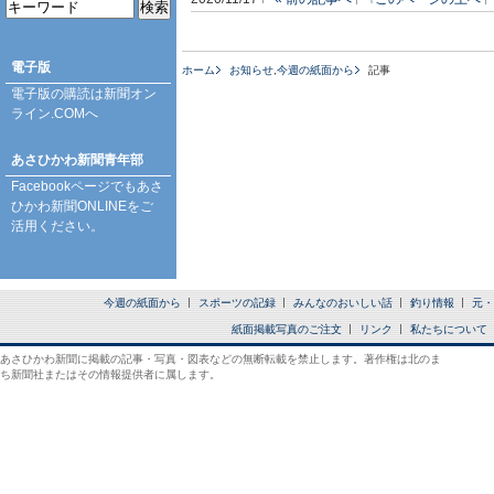
電子版
ホーム
お知らせ
,
今週の紙面から
記事
電子版の購読は
新聞オン
ライン.COM
へ
あさひかわ新聞青年部
Facebookページ
でもあさ
ひかわ新聞ONLINEをご
活用ください。
今週の紙面から
スポーツの記録
みんなのおいしい話
釣り情報
元・
紙面掲載写真のご注文
リンク
私たちについて
あさひかわ新聞に掲載の記事・写真・図表などの無断転載を禁止します。著作権は北のま
ち新聞社またはその情報提供者に属します。