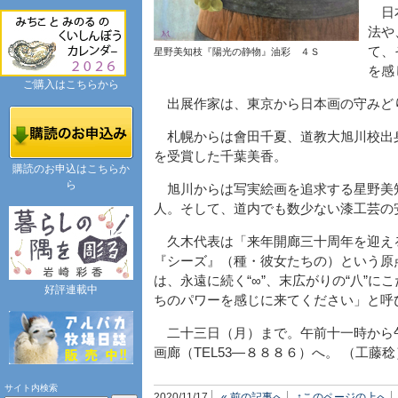
日本
法や
て、
星野美知枝『陽光の静物』油彩 ４Ｓ
を感
ご購入はこちらから
出展作家は、東京から日本画の守みど
札幌からは會田千夏、道教大旭川校出
を受賞した千葉美香。
購読のお申込はこちらか
ら
旭川からは写実絵画を追求する星野美
人。そして、道内でも数少ない漆工芸の
久木代表は「来年開廊三十周年を迎え
『シーズ』（種・彼女たちの）という原
は、永遠に続く“∞”、末広がりの“八”
好評連載中
ちのパワーを感じに来てください」と呼
二十三日（月）まで。午前十一時から
画廊（TEL53―８８８６）へ。 （工藤稔
サイト内検索
2020/11/17
« 前の記事へ
↑このページの上へ