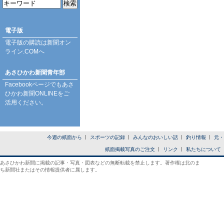
電子版
電子版の購読は
新聞オン
ライン.COM
へ
あさひかわ新聞青年部
Facebookページ
でもあさ
ひかわ新聞ONLINEをご
活用ください。
今週の紙面から
スポーツの記録
みんなのおいしい話
釣り情報
元・
紙面掲載写真のご注文
リンク
私たちについて
あさひかわ新聞に掲載の記事・写真・図表などの無断転載を禁止します。著作権は北のま
ち新聞社またはその情報提供者に属します。