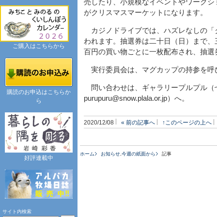
売したり、小規模なイベントやワークシ
がクリスマスマーケットになります。
カジノドライブでは、ハズレなしの「
われます。抽選券は二十日（日）まで、
ご購入はこちらから
百円の買い物ごとに一枚配布され、抽選
実行委員会は、マグカップの持参を呼
問い合わせは、ギャラリープルプル（七
購読のお申込はこちらか
purupuru@snow.plala.or.jp）へ。
ら
2020/12/08
« 前の記事へ
↑このページの上へ
ホーム
お知らせ
,
今週の紙面から
記事
好評連載中
サイト内検索