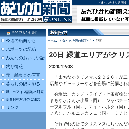
（株）北のまち新聞社 北海道
2026年8月9日（日）
今週の紙面から
ホーム
お知らせ
,
今週の紙面から
記事
スポーツの記録
20日 緑道エリアがク
みんなのおいしい話
2020/12/08
釣り情報
元・編集長の直言
「まちなかクリスマス２０２０」が二
店舗やギャラリーなどを会場に開催され
暮らしの隅を彫る
旭川のアイヌ語地名研究
会場は、カジノドライブ（七条買物公園
紙面掲載写真のご注文
まちなかぶんか小屋（同）、ジャパチー
ープルプル（同）、マイトパルタ（同）
リンク
ノ八）、ハルニレカフェ（同）、ミチヒ
それぞれの店でクリスマスにちなんだ