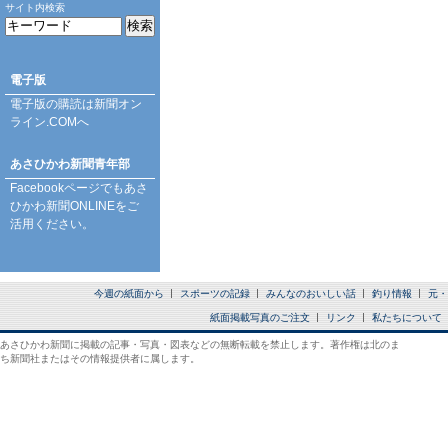
サイト内検索
電子版
電子版の購読は
新聞オン
ライン.COM
へ
あさひかわ新聞青年部
Facebookページ
でもあさ
ひかわ新聞ONLINEをご
活用ください。
今週の紙面から
スポーツの記録
みんなのおいしい話
釣り情報
元・
紙面掲載写真のご注文
リンク
私たちについて
あさひかわ新聞に掲載の記事・写真・図表などの無断転載を禁止します。著作権は北のま
ち新聞社またはその情報提供者に属します。