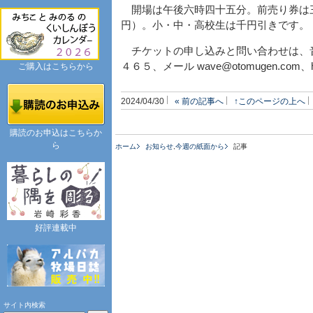
開場は午後六時四十五分。前売り券は
円）。小・中・高校生は千円引きです。
チケットの申し込みと問い合わせは、音
４６５、メール wave@otomugen.com、htt
ご購入はこちらから
2024/04/30
« 前の記事へ
↑このページの上へ
購読のお申込はこちらか
ら
ホーム
お知らせ
,
今週の紙面から
記事
好評連載中
サイト内検索