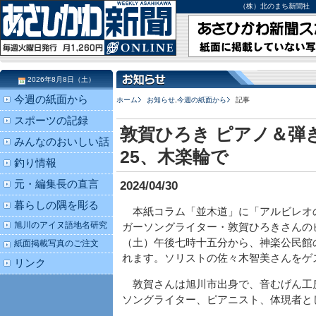
（株）北のまち新聞社 北海道
2026年8月8日（土）
今週の紙面から
ホーム
お知らせ
,
今週の紙面から
記事
スポーツの記録
敦賀ひろき ピアノ＆弾
みんなのおいしい話
25、木楽輪で
釣り情報
元・編集長の直言
2024/04/30
暮らしの隅を彫る
本紙コラム「並木道」に「アルビレオ
旭川のアイヌ語地名研究
ガーソングライター・敦賀ひろきさんの
（土）午後七時十五分から、神楽公民館
紙面掲載写真のご注文
れます。ソリストの佐々木智美さんをゲ
リンク
敦賀さんは旭川市出身で、音むげん工
ソングライター、ピアニスト、体現者と