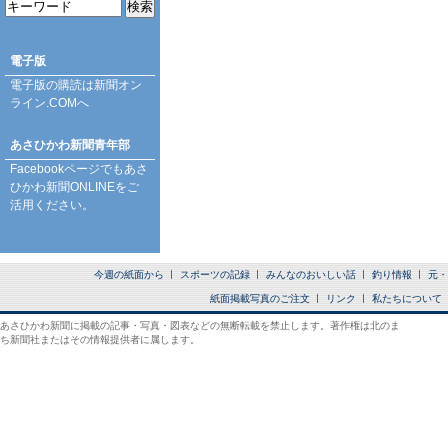
電子版
電子版の購読は
新聞オン
ライン.COM
へ
あさひかわ新聞青年部
Facebookページ
でもあさ
ひかわ新聞ONLINEをご
活用ください。
今週の紙面から
スポーツの記録
みんなのおいしい話
釣り情報
元・
紙面掲載写真のご注文
リンク
私たちについて
あさひかわ新聞に掲載の記事・写真・図表などの無断転載を禁止します。著作権は北のま
ち新聞社またはその情報提供者に属します。