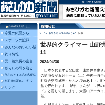
（株）北のまち新聞社 北海道
2026年8月8日（土）
今週の紙面から
ホーム
お知らせ
,
今週の紙面から
記事
スポーツの記録
世界的クライマー 山野
みんなのおいしい話
11
釣り情報
元・編集長の直言
2024/04/30
暮らしの隅を彫る
日本を代表する登山家・山野井泰史さ
旭川のアイヌ語地名研究
の講演会が五月十一日（土）午後一時半
町複合交流施設・せんとぴゅあⅠ（北町
紙面掲載写真のご注文
堂で行われます。山野井さんが「世界の
リンク
て」と題して話します。大雪山アーカイ
催。
山野井さんは一九六五年生まれ。単独