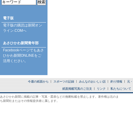
電子版
電子版の購読は
新聞オン
ライン.COM
へ
あさひかわ新聞青年部
Facebookページ
でもあさ
ひかわ新聞ONLINEをご
活用ください。
今週の紙面から
スポーツの記録
みんなのおいしい話
釣り情報
元・
紙面掲載写真のご注文
リンク
私たちについて
あさひかわ新聞に掲載の記事・写真・図表などの無断転載を禁止します。著作権は北のま
ち新聞社またはその情報提供者に属します。