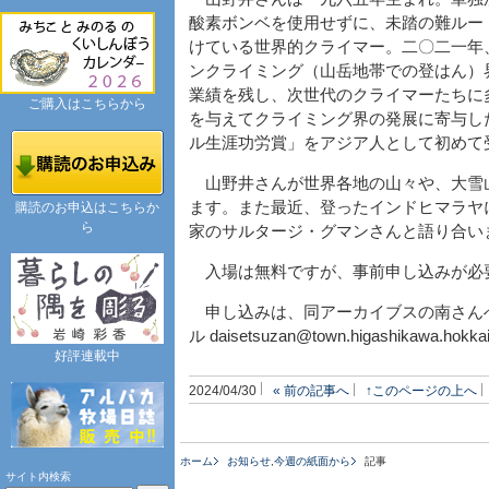
酸素ボンベを使用せずに、未踏の難ルー
けている世界的クライマー。二〇二一年
ンクライミング（山岳地帯での登はん）
業績を残し、次世代のクライマーたちに
ご購入はこちらから
を与えてクライミング界の発展に寄与し
ル生涯功労賞」をアジア人として初めて
山野井さんが世界各地の山々や、大雪
ます。また最近、登ったインドヒマラヤ
購読のお申込はこちらか
ら
家のサルタージ・グマンさんと語り合い
入場は無料ですが、事前申し込みが必
申し込みは、同アーカイブスの南さんへ（
ル daisetsuzan@town.higashikawa.hokk
好評連載中
2024/04/30
« 前の記事へ
↑このページの上へ
ホーム
お知らせ
,
今週の紙面から
記事
サイト内検索