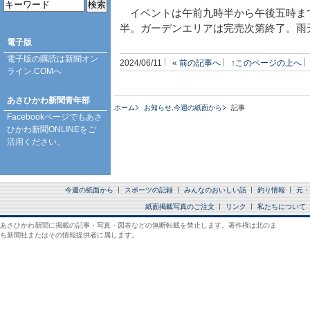
イベントは午前九時半から午後五時ま
半。ガーデンエリアは完売次第終了。雨
電子版
電子版の購読は
新聞オン
2024/06/11
« 前の記事へ
↑このページの上へ
ライン.COM
へ
あさひかわ新聞青年部
ホーム
お知らせ
,
今週の紙面から
記事
Facebookページ
でもあさ
ひかわ新聞ONLINEをご
活用ください。
今週の紙面から
スポーツの記録
みんなのおいしい話
釣り情報
元・
紙面掲載写真のご注文
リンク
私たちについて
あさひかわ新聞に掲載の記事・写真・図表などの無断転載を禁止します。著作権は北のま
ち新聞社またはその情報提供者に属します。