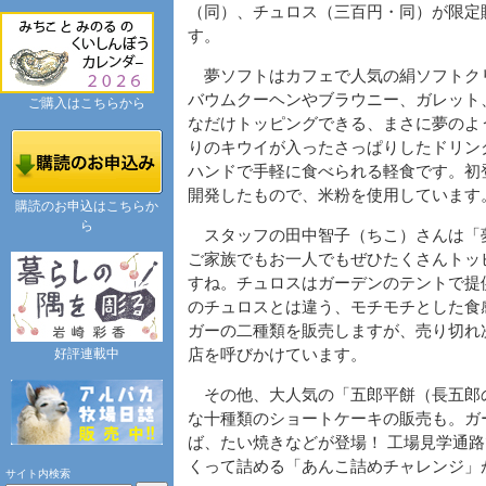
（同）、チュロス（三百円・同）が限定
す。
夢ソフトはカフェで人気の絹ソフトク
バウムクーヘンやブラウニー、ガレット
ご購入はこちらから
なだけトッピングできる、まさに夢のよ
りのキウイが入ったさっぱりしたドリン
ハンドで手軽に食べられる軽食です。初
開発したもので、米粉を使用しています
購読のお申込はこちらか
ら
スタッフの田中智子（ちこ）さんは「
ご家族でもお一人でもぜひたくさんトッ
すね。チュロスはガーデンのテントで提
のチュロスとは違う、モチモチとした食
ガーの二種類を販売しますが、売り切れ
好評連載中
店を呼びかけています。
その他、大人気の「五郎平餅（長五郎
な十種類のショートケーキの販売も。ガ
ば、たい焼きなどが登場！ 工場見学通
くって詰める「あんこ詰めチャレンジ」
サイト内検索