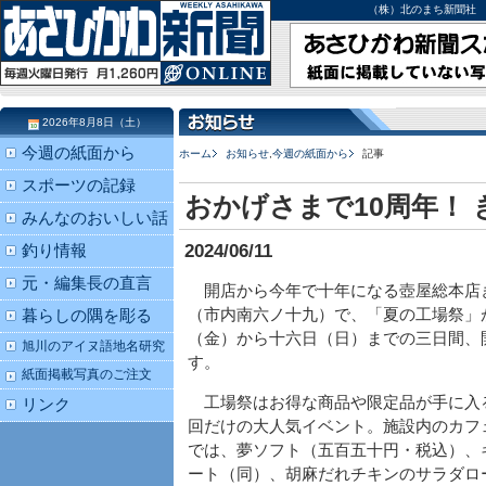
（株）北のまち新聞社 北海道
2026年8月8日（土）
今週の紙面から
ホーム
お知らせ
,
今週の紙面から
記事
スポーツの記録
おかげさまで10周年！
みんなのおいしい話
2024/06/11
釣り情報
元・編集長の直言
開店から今年で十年になる壺屋総本店
（市内南六ノ十九）で、「夏の工場祭」
暮らしの隅を彫る
（金）から十六日（日）までの三日間、
旭川のアイヌ語地名研究
す。
紙面掲載写真のご注文
工場祭はお得な商品や限定品が手に入
リンク
回だけの大人気イベント。施設内のカフ
では、夢ソフト（五百五十円・税込）、
ート（同）、胡麻だれチキンのサラダロ