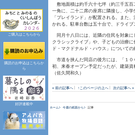
敷地面積は約千六十七坪（約三千五百
一角に、二十二席の座席に隣接し、小学
「プレイランド」が配置される。また、
かれる。駐車台数は五十台で、ドライブ
ご購入はこちらから
同月十八日には、近隣の住民を対象に
クラシックライブ」や、子どもの治療に
ド・マクドナルド・ハウス」についての
市道を挟んだ同店の後方には、「１０
購読のお申込はこちらか
初、来春オープン予定だったが、建築資
ら
（佐久間和久）
« 前の記事へ
↑このページの上へ
次の記事へ »
好評連載中
ホーム
今週の紙面から
記事