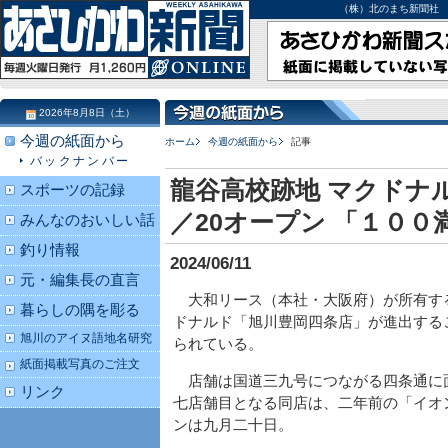
（株）北のまち新聞社 北海道
2026年8月8日（土）
今週の紙面から
ホーム
今週の紙面から
記事
バックナンバー
龍谷高校跡地 マクドナ
スポーツの記録
／20オープン 「１０
みんなのおいしい話
釣り情報
2024/06/11
元・編集長の直言
大和リース（本社・大阪府）が所有す
暮らしの隅を彫る
ドナルド「旭川豊岡四条店」が進出する
旭川のアイヌ語地名研究
られている。
紙面掲載写真のご注文
店舗は国道三九号につながる四条通に
リンク
七店舗目となる同店は、二年前の「イオ
ンは九月二十日。