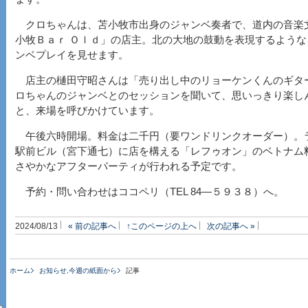
クロちゃんは、苫小牧市出身のジャンベ奏者で、道内の音楽
小牧Ｂａｒ Ｏｌｄ」の店主。北の大地の鼓動を表現するよう
ンベプレイを見せます。
店主の樋田守昭さんは「売り出し中のリョーケンくんのギタ
ロちゃんのジャンベとのセッションを聞いて、思いっきり楽し
と、来場を呼びかけています。
午後六時開場。料金は二千円（要ワンドリンクオーダー）。
駅前ビル（宮下通七）に店を構える「レフゥオン」のベトナム
さやかなアフターパーティが行われる予定です。
予約・問い合わせはココペリ（TEL 84―５９３８）へ。
2024/08/13
« 前の記事へ
↑このページの上へ
次の記事へ »
ホーム
お知らせ
,
今週の紙面から
記事