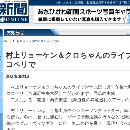
（株）北のまち新聞社 北海道旭川市８条通６丁目 TEL0166-27-
ホーム
お知らせ
,
今週の紙面から
記事
村上リョーケン＆クロちゃんのライブ
話
コペリで
2024/08/13
村上リョーケン＆クロちゃんのライブが十九日（月）午後七
究
ココペリ（当麻町中央六区）で開かれます。同店の主催。
二人による「開運・商売繁盛 北海道夏の昇竜巡礼ツアー」の
村上リョーケンは、京都出身のシンガーソングライター。車
る傍ら、冬はニセコに滞在し、バーで演奏活動を行うなど北海
細かつグルーヴィなギターに唯一無二の声を乗せ、現代社会へ
ます。