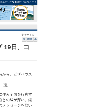
1577 FAX0166-27-1617
文字サイズ
大
標準
小
 19日、コ
時から、ピザハウス
一環。
に住み全国を行脚す
道との縁が深い。繊
のメッセージを歌い