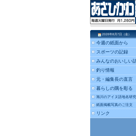
2026年8月7日（金）
今週の紙面から
スポーツの記録
みんなのおいしい
釣り情報
元・編集長の直言
暮らしの隅を彫る
旭川のアイヌ語地名研
紙面掲載写真のご注文
リンク