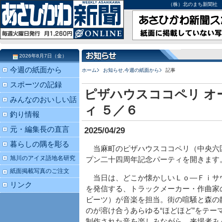
（株）北のまち新聞社 北海道
2026年8月7日（金）
今週の紙面から
ホーム
お知らせ
,
今週の紙面から
記事
スポーツの記録
ピザハウスココペリ オ
みんなのおいしい話
ィ ５／６
釣り情報
元・編集長の直言
2025/04/29
暮らしの隅を彫る
当麻町のピザハウスココペリ（中央六
旭川のアイヌ語地名研究
プン二十四周年記念パーティを開きます
紙面掲載写真のご注文
当日は、どこか懐かしいＬｏ―Ｆｉサ
リンク
を発信する、トラックメーカー・作曲家
ビーツ）が音楽を担当。街の喧騒と森の
のが溶け合うあらゆる“ほどほど”をテ
制作された音を楽しみながら、来場者み