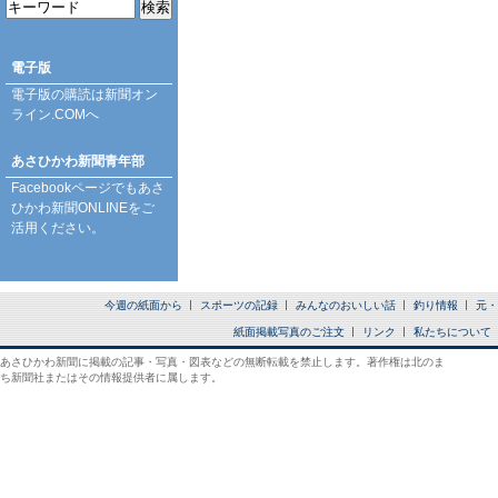
電子版
電子版の購読は
新聞オン
ライン.COM
へ
あさひかわ新聞青年部
Facebookページ
でもあさ
ひかわ新聞ONLINEをご
活用ください。
今週の紙面から
スポーツの記録
みんなのおいしい話
釣り情報
元・
紙面掲載写真のご注文
リンク
私たちについて
あさひかわ新聞に掲載の記事・写真・図表などの無断転載を禁止します。著作権は北のま
ち新聞社またはその情報提供者に属します。