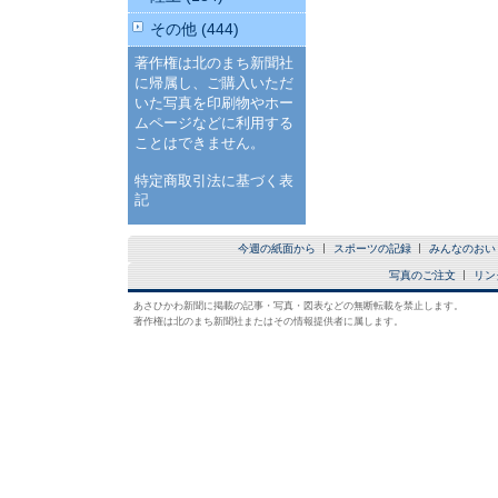
その他 (444)
著作権は北のまち新聞社
に帰属し、ご購入いただ
いた写真を印刷物やホー
ムページなどに利用する
ことはできません。
特定商取引法に基づく表
記
今週の紙面から
スポーツの記録
みんなのおい
写真のご注文
リン
あさひかわ新聞に掲載の記事・写真・図表などの無断転載を禁止します。
著作権は北のまち新聞社またはその情報提供者に属します。