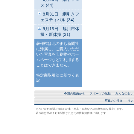
ス (44)
8月31日 綱引きフ
ェスティバル (34)
9月15日 旭川市体
操・新体操 (31)
著作権は北のまち新聞社
に帰属し、ご購入いただ
いた写真を印刷物やホー
ムページなどに利用する
ことはできません。
特定商取引法に基づく表
記
今週の紙面から
スポーツの記録
みんなのおい
写真のご注文
リン
あさひかわ新聞に掲載の記事・写真・図表などの無断転載を禁止します。
著作権は北のまち新聞社またはその情報提供者に属します。