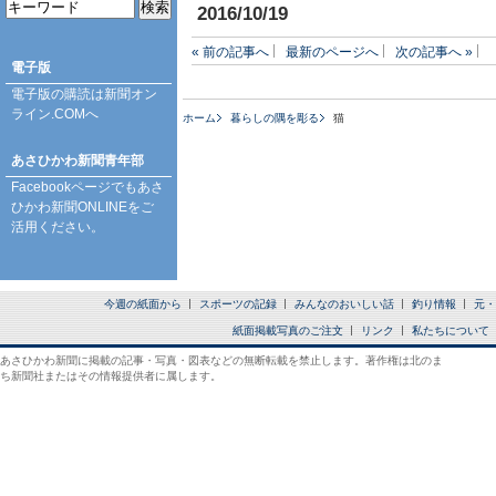
2016/10/19
« 前の記事へ
最新のページへ
次の記事へ »
電子版
電子版の購読は
新聞オン
ライン.COM
へ
ホーム
暮らしの隅を彫る
猫
あさひかわ新聞青年部
Facebookページ
でもあさ
ひかわ新聞ONLINEをご
活用ください。
今週の紙面から
スポーツの記録
みんなのおいしい話
釣り情報
元・
紙面掲載写真のご注文
リンク
私たちについて
あさひかわ新聞に掲載の記事・写真・図表などの無断転載を禁止します。著作権は北のま
ち新聞社またはその情報提供者に属します。