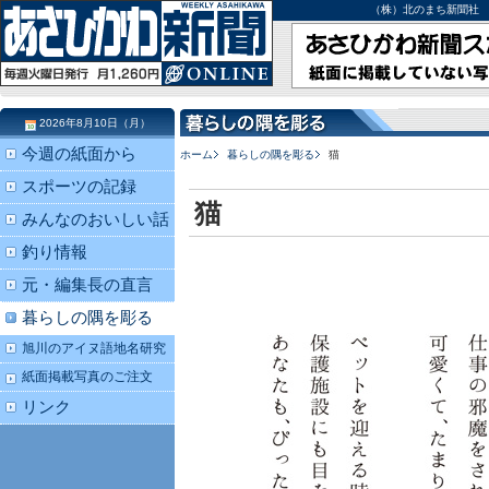
（株）北のまち新聞社 北海道
2026年8月10日（月）
今週の紙面から
ホーム
暮らしの隅を彫る
猫
スポーツの記録
猫
みんなのおいしい話
釣り情報
元・編集長の直言
暮らしの隅を彫る
旭川のアイヌ語地名研究
紙面掲載写真のご注文
リンク