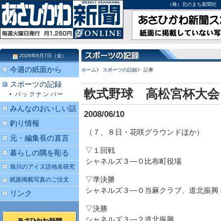
（株）北のまち新聞社 北海道
2026年8月7日（金）
今週の紙面から
ホーム
スポーツの記録
記事
スポーツの記録
軟式野球 高松宮杯大会
バックナンバー
みんなのおいしい話
2008/06/10
釣り情報
（７、８日・花咲グラウンドほか）
元・編集長の直言
▽１回戦
暮らしの隅を彫る
シャネルズ３―０比布町役場
旭川のアイヌ語地名研究
▽準決勝
紙面掲載写真のご注文
シャネルズ３―０当麻クラブ、道北振興
リンク
▽決勝
シャネルズ３―２道北振興