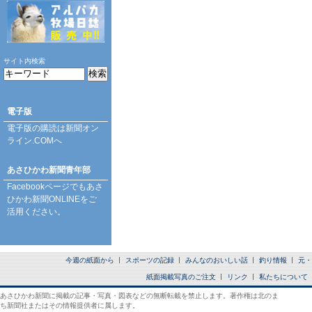
サイト内検索
電子版
電子版の購読は
新聞オン
ライン.COM
へ
あさひかわ新聞青年部
Facebookページ
でもあさ
ひかわ新聞ONLINEをご
活用ください。
今週の紙面から
スポーツの記録
みんなのおいしい話
釣り情報
元・
紙面掲載写真のご注文
リンク
私たちについて
あさひかわ新聞に掲載の記事・写真・図表などの無断転載を禁止します。著作権は北のま
ち新聞社またはその情報提供者に属します。