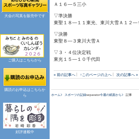
Ａ１６―５三小
▽準決勝
大会の写真を販売中です
東聖１８―１１東光、東川大雪Ａ１２―
▽決勝
東聖８―３東川大雪Ａ
▽３・４位決定戦
東光１５―１０千代田
ご購入はこちらから
« 前の記事へ
↑このページの上へ
次の記事へ »
購読のお申込はこちらか
ら
ホーム
スポーツの記録
separator
今週の紙面から
記事
好評連載中