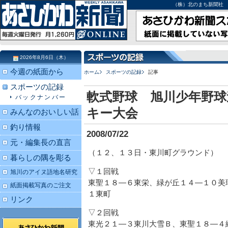
（株）北のまち新聞社 北海道
2026年8月6日（木）
今週の紙面から
ホーム
スポーツの記録
記事
スポーツの記録
軟式野球 旭川少年野球
バックナンバー
キー大会
みんなのおいしい話
釣り情報
2008/07/22
元・編集長の直言
（１２、１３日・東川町グラウンド）
暮らしの隅を彫る
▽１回戦
旭川のアイヌ語地名研究
東聖１８―６東栄、緑が丘１４―１０美
紙面掲載写真のご注文
１東町
リンク
▽２回戦
東光２１―３東川大雪Ｂ、東聖１８―４