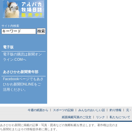
サイト内検索
電子版
電子版の購読は
新聞オン
ライン.COM
へ
あさひかわ新聞青年部
Facebookページ
でもあさ
ひかわ新聞ONLINEをご
活用ください。
今週の紙面から
スポーツの記録
みんなのおいしい話
釣り情報
元・
紙面掲載写真のご注文
リンク
私たちについて
あさひかわ新聞に掲載の記事・写真・図表などの無断転載を禁止します。著作権は北のま
ち新聞社またはその情報提供者に属します。