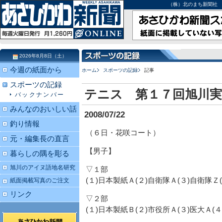
（株）北のまち新聞社 北海道
2026年8月8日（土）
今週の紙面から
ホーム
スポーツの記録
記事
スポーツの記録
テニス 第１７回旭川実
バックナンバー
みんなのおいしい話
2008/07/22
釣り情報
（６日・花咲コート）
元・編集長の直言
【男子】
暮らしの隅を彫る
旭川のアイヌ語地名研究
▽１部
(１)日本製紙Ａ(２)自衛隊Ａ(３)自衛隊Ｚ
紙面掲載写真のご注文
リンク
▽２部
(１)日本製紙Ｂ(２)市役所Ａ(３)医大Ａ(