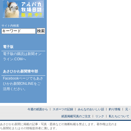
サイト内検索
電子版
電子版の購読は
新聞オン
ライン.COM
へ
あさひかわ新聞青年部
Facebookページ
でもあさ
ひかわ新聞ONLINEをご
活用ください。
今週の紙面から
スポーツの記録
みんなのおいしい話
釣り情報
元・
紙面掲載写真のご注文
リンク
私たちについて
あさひかわ新聞に掲載の記事・写真・図表などの無断転載を禁止します。著作権は北のま
ち新聞社またはその情報提供者に属します。