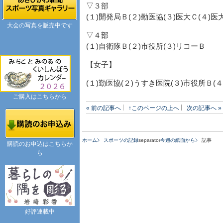
▽３部
(１)開発局Ｂ(２)勤医協(３)医大Ｃ(４)医
大会の写真を販売中です
▽４部
(１)自衛隊Ｂ(２)市役所(３)リコーＢ
【女子】
(１)勤医協(２)うすき医院(３)市役所Ｂ(
ご購入はこちらから
« 前の記事へ
↑このページの上へ
次の記事へ »
ホーム
スポーツの記録
separator
今週の紙面から
記事
購読のお申込はこちらか
ら
好評連載中