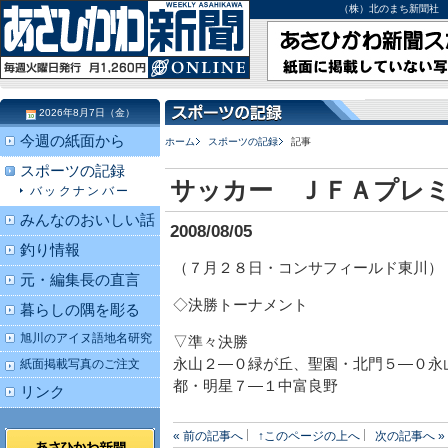
（株）北のまち新聞社 北海道
2026年8月7日（金）
今週の紙面から
ホーム
スポーツの記録
記事
スポーツの記録
サッカー ＪＦＡプレ
バックナンバー
みんなのおいしい話
2008/08/05
釣り情報
（７月２８日・コンサフィールド東川）
元・編集長の直言
◇決勝トーナメント
暮らしの隅を彫る
旭川のアイヌ語地名研究
▽準々決勝
永山２―０緑が丘、聖園・北門５―０永
紙面掲載写真のご注文
都・明星７―１中富良野
リンク
« 前の記事へ
↑このページの上へ
次の記事へ »