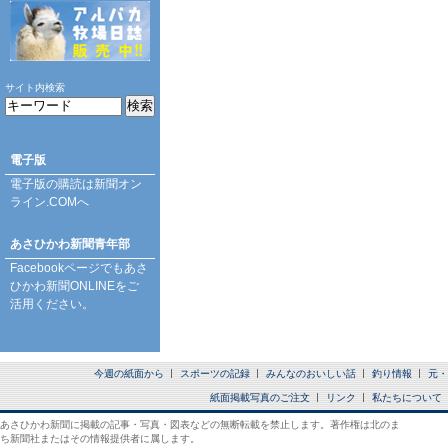
サイト内検索
電子版
電子版の購読は
新聞オン
ライン.COM
へ
あさひかわ新聞青年部
Facebookページ
でもあさ
ひかわ新聞ONLINEをご
活用ください。
今週の紙面から
スポーツの記録
みんなのおいしい話
釣り情報
元・
紙面掲載写真のご注文
リンク
私たちについて
あさひかわ新聞に掲載の記事・写真・図表などの無断転載を禁止します。著作権は北のま
ち新聞社またはその情報提供者に属します。