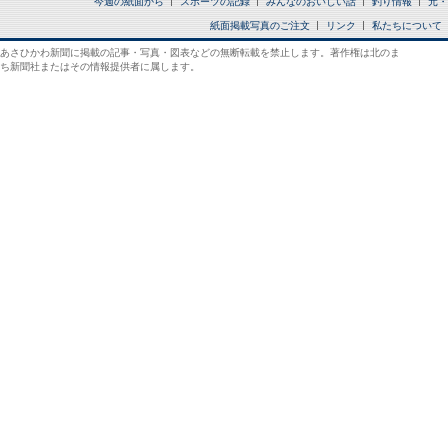
今週の紙面から
スポーツの記録
みんなのおいしい話
釣り情報
元・
紙面掲載写真のご注文
リンク
私たちについて
あさひかわ新聞に掲載の記事・写真・図表などの無断転載を禁止します。著作権は北のま
ち新聞社またはその情報提供者に属します。