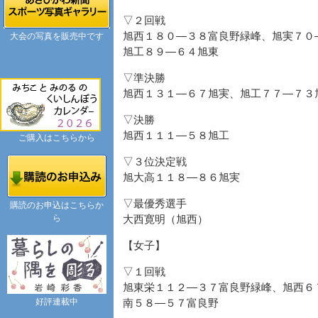
▽２回戦
旭西１８０―３８富良野緑峰、旭実７０
大会の写真を販売中です
旭工８９―６４旭東
▽準決勝
旭西１３１―６７旭実、旭工７７―７３
▽決勝
旭西１１１―５８旭工
ご購入はこちらから
▽３位決定戦
旭大高１１８―８６旭実
▽最優秀選手
購読のお申込はこちらか
ら
大西寛明（旭西）
【女子】
▽１回戦
旭東栄１１２―３７富良野緑峰、旭西６
好評連載中
南５８―５７富良野