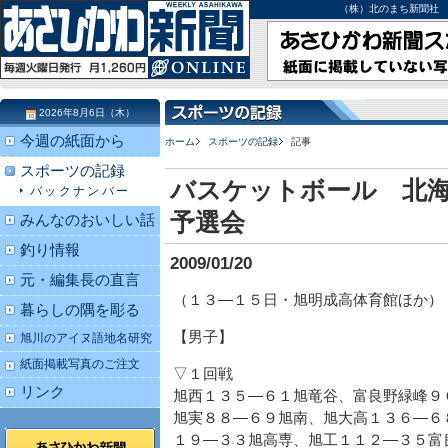
（株）北のまち新聞社 北海道
2026年8月6日（木）
今週の紙面から
ホーム
スポーツの記録
記事
スポーツの記録
バスケットボール 北
バックナンバー
予選会
みんなのおいしい話
釣り情報
2009/01/20
元・編集長の直言
（１３―１５日・旭明成高体育館ほか）
暮らしの隅を彫る
【男子】
旭川のアイヌ語地名研究
紙面掲載写真のご注文
▽１回戦
リンク
旭西１３５―６１旭竜谷、富良野緑峰９
旭実８８―６９旭南、旭大高１３６―６
１９―３３旭高専、旭工１１２―３５富