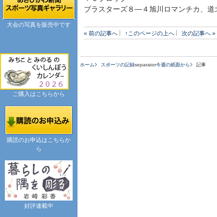
ブラスターズ８―４旭川ロマンチカ、
大会の写真を販売中です
« 前の記事へ
↑このページの上へ
次の記事へ »
ホーム
スポーツの記録
separator
今週の紙面から
記事
ご購入はこちらから
購読のお申込はこちらか
ら
好評連載中