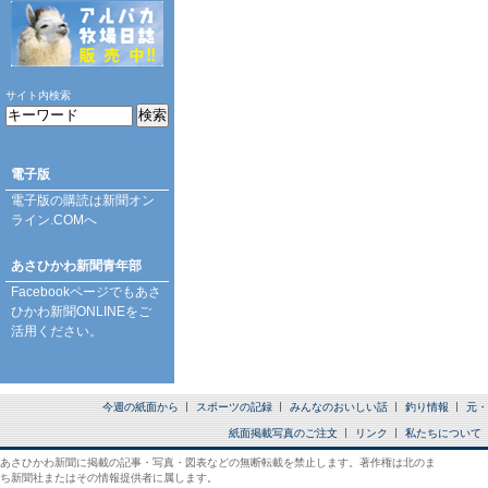
サイト内検索
電子版
電子版の購読は
新聞オン
ライン.COM
へ
あさひかわ新聞青年部
Facebookページ
でもあさ
ひかわ新聞ONLINEをご
活用ください。
今週の紙面から
スポーツの記録
みんなのおいしい話
釣り情報
元・
紙面掲載写真のご注文
リンク
私たちについて
あさひかわ新聞に掲載の記事・写真・図表などの無断転載を禁止します。著作権は北のま
ち新聞社またはその情報提供者に属します。