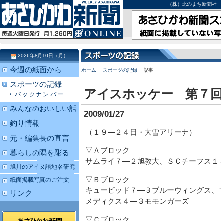
（株）北のまち新聞社 北海道
2026年8月10日（月）
今週の紙面から
ホーム
スポーツの記録
記事
スポーツの記録
アイスホッケー 第７
バックナンバー
みんなのおいしい話
2009/01/27
釣り情報
（１９―２４日・大雪アリーナ）
元・編集長の直言
▽Ａブロック
暮らしの隅を彫る
サムライ７―２旭教大、ＳＣチーフス１
旭川のアイヌ語地名研究
▽Ｂブロック
紙面掲載写真のご注文
キューピッド７―３ブルーウィングス、
リンク
メディクス４―３モモンガーズ
▽Ｃブロック