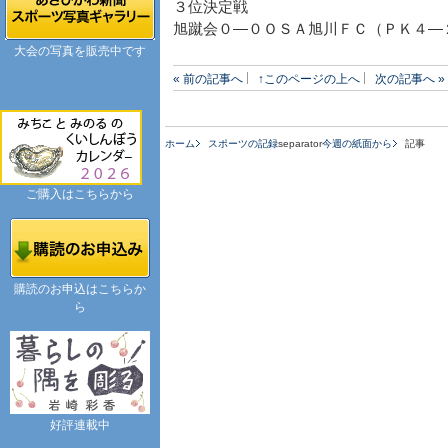
３位決定戦
旭蹴会０―０ＯＳＡ旭川ＦＣ（ＰＫ４―
大会の写真を販売中です
« 前の記事へ
↑このページの上へ
次の記事へ »
ホーム
スポーツの記録
separator
今週の紙面から
記事
ご購入はこちらから
購読のお申込はこちらか
ら
好評連載中