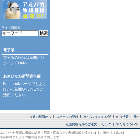
サイト内検索
電子版
電子版の購読は
新聞オン
ライン.COM
へ
あさひかわ新聞青年部
Facebookページ
でもあさ
ひかわ新聞ONLINEをご
活用ください。
今週の紙面から
スポーツの記録
みんなのおいしい話
釣り情報
元・
紙面掲載写真のご注文
リンク
私たちについて
あさひかわ新聞に掲載の記事・写真・図表などの無断転載を禁止します。著作権は北のま
ち新聞社またはその情報提供者に属します。