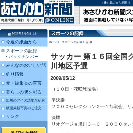
（株）北のまち新聞社 北海道
2026年8月6日（木）
今週の紙面から
ホーム
スポーツの記録
記事
スポーツの記録
サッカー 第１６回全国
バックナンバー
川地区予選
みんなのおいしい話
釣り情報
2009/05/12
元・編集長の直言
（１０日・花咲球技場）
暮らしの隅を彫る
準決勝
旭川のアイヌ語地名研究
２０００セレクション２―１旭蹴会、リ
紙面掲載写真のご注文
リンク
決勝
リオグージョ旭川３―０ ２０００セレ