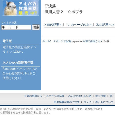
▽決勝
旭川大雪２―０ポプラ
サイト内検索
« 前の記事へ
↑このページの上へ
次の記事へ »
電子版
ホーム
スポーツの記録
separator
今週の紙面から
記事
電子版の購読は
新聞オン
ライン.COM
へ
あさひかわ新聞青年部
Facebookページ
でもあさ
ひかわ新聞ONLINEをご
活用ください。
今週の紙面から
スポーツの記録
みんなのおいしい話
釣り情報
元・
紙面掲載写真のご注文
リンク
私たちについて
あさひかわ新聞に掲載の記事・写真・図表などの無断転載を禁止します。著作権は北のま
ち新聞社またはその情報提供者に属します。