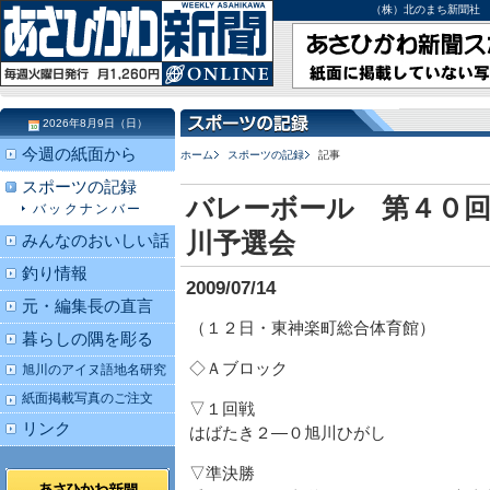
（株）北のまち新聞社 北海道
2026年8月9日（日）
今週の紙面から
ホーム
スポーツの記録
記事
スポーツの記録
バレーボール 第４０
バックナンバー
川予選会
みんなのおいしい話
釣り情報
2009/07/14
元・編集長の直言
（１２日・東神楽町総合体育館）
暮らしの隅を彫る
◇Ａブロック
旭川のアイヌ語地名研究
紙面掲載写真のご注文
▽１回戦
リンク
はばたき２―０旭川ひがし
▽準決勝