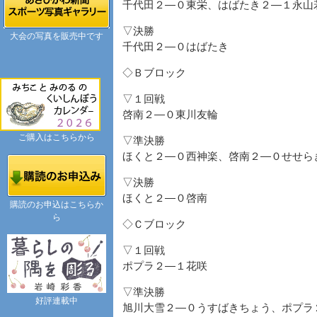
千代田２―０東栄、はばたき２―１永山
▽決勝
大会の写真を販売中です
千代田２―０はばたき
◇Ｂブロック
▽１回戦
啓南２―０東川友輪
ご購入はこちらから
▽準決勝
ほくと２―０西神楽、啓南２―０せせら
▽決勝
ほくと２―０啓南
購読のお申込はこちらか
ら
◇Ｃブロック
▽１回戦
ポプラ２―１花咲
▽準決勝
好評連載中
旭川大雪２―０うすばきちょう、ポプラ