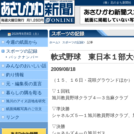
（株）北のまち新聞社 北海道
2026年8月8日（土）
今週の紙面から
ホーム
スポーツの記録
記事
スポーツの記録
軟式野球 東日本１部大
バックナンバー
みんなのおいしい話
2009/08/18
釣り情報
（１５、１６日・花咲グラウンドほか）
元・編集長の直言
▽１回戦
暮らしの隅を彫る
旭川教員野球クラブ４―３当麻クラブ
旭川のアイヌ語地名研究
▽準決勝
紙面掲載写真のご注文
シャネルズ５―１旭川教員野球クラブ、
リンク
▽決勝
シャネルズ４―０旭川ガス