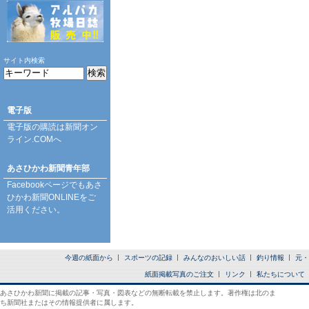
サイト内検索
電子版
電子版の購読は
新聞オン
ライン.COM
へ
あさひかわ新聞青年部
Facebookページ
でもあさ
ひかわ新聞ONLINEをご
活用ください。
今週の紙面から
スポーツの記録
みんなのおいしい話
釣り情報
元・
紙面掲載写真のご注文
リンク
私たちについて
あさひかわ新聞に掲載の記事・写真・図表などの無断転載を禁止します。著作権は北のま
ち新聞社またはその情報提供者に属します。