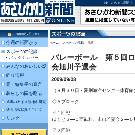
（株）北のまち新聞社 北海道
2026年8月7日（金）
今週の紙面から
ホーム
スポーツの記録
記事
スポーツの記録
バレーボール 第５回
バックナンバー
会旭川予選会
みんなのおいしい話
釣り情報
2009/09/08
元・編集長の直言
（８月３０日・愛別海洋センター体育館
暮らしの隅を彫る
◇Ａブロック
旭川のアイヌ語地名研究
紙面掲載写真のご注文
▽１回戦
リンク
ほくと２―０西御料、永山若妻会２―０
▽２回戦