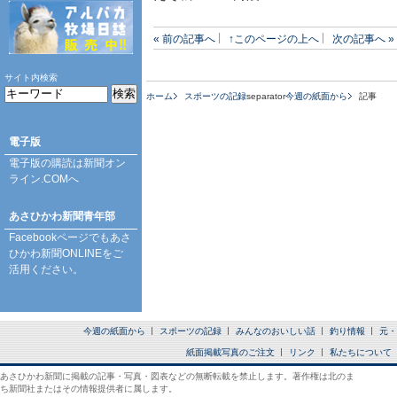
« 前の記事へ
↑このページの上へ
次の記事へ »
サイト内検索
ホーム
スポーツの記録
separator
今週の紙面から
記事
電子版
電子版の購読は
新聞オン
ライン.COM
へ
あさひかわ新聞青年部
Facebookページ
でもあさ
ひかわ新聞ONLINEをご
活用ください。
今週の紙面から
スポーツの記録
みんなのおいしい話
釣り情報
元・
紙面掲載写真のご注文
リンク
私たちについて
あさひかわ新聞に掲載の記事・写真・図表などの無断転載を禁止します。著作権は北のま
ち新聞社またはその情報提供者に属します。