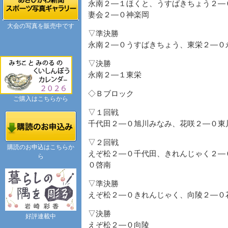
永南２―１ほくと、うすばきちょう２―
妻会２―０神楽岡
大会の写真を販売中です
▽準決勝
永南２―０うすばきちょう、東栄２―０
▽決勝
永南２―１東栄
◇Ｂブロック
ご購入はこちらから
▽１回戦
千代田２―０旭川みなみ、花咲２―０東
▽２回戦
購読のお申込はこちらか
えぞ松２―０千代田、きれんじゃく２―
ら
０啓南
▽準決勝
えぞ松２―０きれんじゃく、向陵２―０
▽決勝
好評連載中
えぞ松２―０向陵