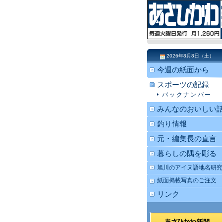
2026年8月8日（土）
今週の紙面から
スポーツの記録
バックナンバー
みんなのおいしい
釣り情報
元・編集長の直言
暮らしの隅を彫る
旭川のアイヌ語地名研
紙面掲載写真のご注文
リンク