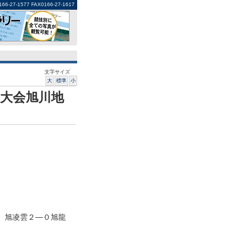
1577 FAX0166-27-1617
文字サイズ
大
標準
小
大会旭川地
、旭凌雲２―０旭龍