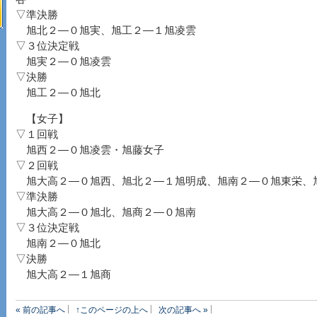
▽準決勝
旭北２―０旭実、旭工２―１旭凌雲
▽３位決定戦
旭実２―０旭凌雲
▽決勝
旭工２―０旭北
【女子】
▽１回戦
旭西２―０旭凌雲・旭藤女子
▽２回戦
旭大高２―０旭西、旭北２―１旭明成、旭南２―０旭東栄、
▽準決勝
旭大高２―０旭北、旭商２―０旭南
▽３位決定戦
旭南２―０旭北
▽決勝
旭大高２―１旭商
« 前の記事へ
↑このページの上へ
次の記事へ »