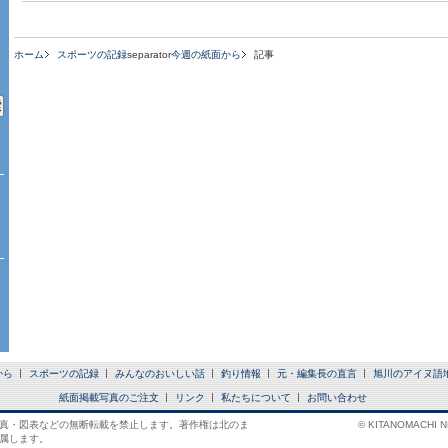
ホーム
スポーツの記録
separator
今週の紙面から
記事
から
スポーツの記録
みんなのおいしい話
釣り情報
元・編集長の直言
旭川のアイヌ語
紙面掲載写真のご注文
リンク
私たちについて
お問い合わせ
真・図表などの無断転載を禁止します。著作権は北のま
© KITANOMACHI NE
属します。