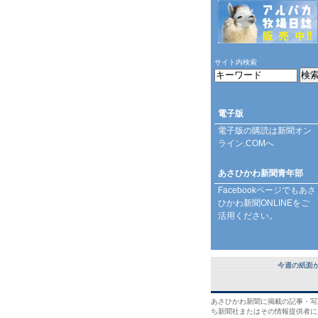
サイト内検索
電子版
電子版の購読は
新聞オン
ライン.COM
へ
あさひかわ新聞青年部
Facebookページ
でもあさ
ひかわ新聞ONLINEをご
活用ください。
今週の紙面
あさひかわ新聞に掲載の記事・写
ち新聞社またはその情報提供者に