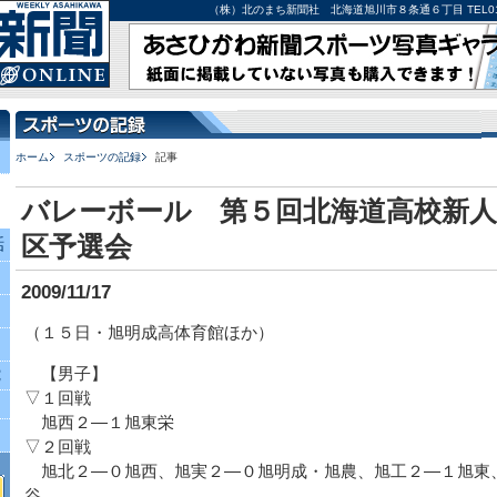
（株）北のまち新聞社 北海道旭川市８条通６丁目 TEL0166-27-
ホーム
スポーツの記録
記事
バレーボール 第５回北海道高校新人
区予選会
話
2009/11/17
（１５日・旭明成高体育館ほか）
【男子】
究
▽１回戦
旭西２―１旭東栄
▽２回戦
旭北２―０旭西、旭実２―０旭明成・旭農、旭工２―１旭東
谷