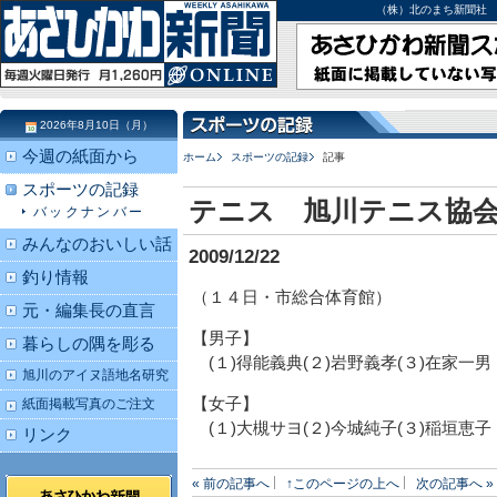
（株）北のまち新聞社 北海道
2026年8月10日（月）
今週の紙面から
ホーム
スポーツの記録
記事
スポーツの記録
テニス 旭川テニス協
バックナンバー
みんなのおいしい話
2009/12/22
釣り情報
（１４日・市総合体育館）
元・編集長の直言
【男子】
暮らしの隅を彫る
(１)得能義典(２)岩野義孝(３)在家一男
旭川のアイヌ語地名研究
【女子】
紙面掲載写真のご注文
(１)大槻サヨ(２)今城純子(３)稲垣恵子
リンク
« 前の記事へ
↑このページの上へ
次の記事へ »