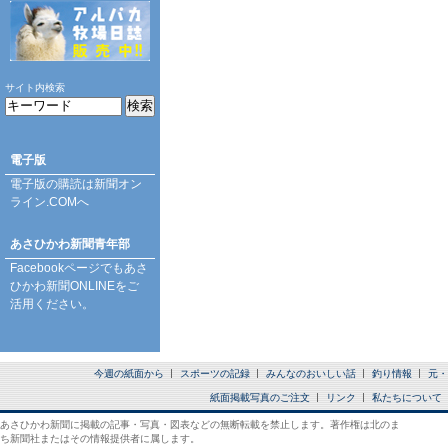
サイト内検索
電子版
電子版の購読は
新聞オン
ライン.COM
へ
あさひかわ新聞青年部
Facebookページ
でもあさ
ひかわ新聞ONLINEをご
活用ください。
今週の紙面から
スポーツの記録
みんなのおいしい話
釣り情報
元・
紙面掲載写真のご注文
リンク
私たちについて
あさひかわ新聞に掲載の記事・写真・図表などの無断転載を禁止します。著作権は北のま
ち新聞社またはその情報提供者に属します。