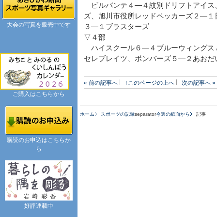
ビルバンテ４―４紋別ドリフトアイス
ズ、旭川市役所レッドペッカーズ２―１
大会の写真を販売中です
３―１ブラスターズ
▽４部
ハイスクール６―４ブルーウィングス
セレブレイツ、ボンバーズ５―２あおだ
« 前の記事へ
↑このページの上へ
次の記事へ »
ご購入はこちらから
ホーム
スポーツの記録
separator
今週の紙面から
記事
購読のお申込はこちらか
ら
好評連載中