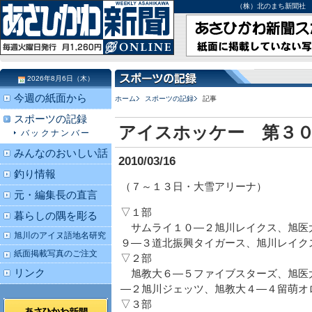
（株）北のまち新聞社 北海道
2026年8月6日（木）
今週の紙面から
ホーム
スポーツの記録
記事
スポーツの記録
アイスホッケー 第３
バックナンバー
みんなのおいしい話
2010/03/16
釣り情報
（７～１３日・大雪アリーナ）
元・編集長の直言
▽１部
暮らしの隅を彫る
サムライ１０―２旭川レイクス、旭医
旭川のアイヌ語地名研究
９―３道北振興タイガース、旭川レイク
紙面掲載写真のご注文
▽２部
リンク
旭教大６―５ファイブスターズ、旭医
―２旭川ジェッツ、旭教大４―４留萌オ
▽３部