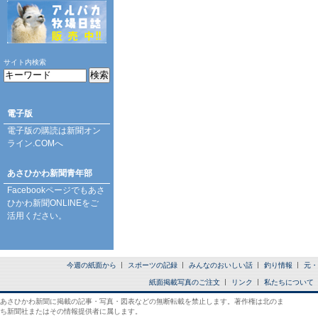
サイト内検索
電子版
電子版の購読は
新聞オン
ライン.COM
へ
あさひかわ新聞青年部
Facebookページ
でもあさ
ひかわ新聞ONLINEをご
活用ください。
今週の紙面から
スポーツの記録
みんなのおいしい話
釣り情報
元・
紙面掲載写真のご注文
リンク
私たちについて
あさひかわ新聞に掲載の記事・写真・図表などの無断転載を禁止します。著作権は北のま
ち新聞社またはその情報提供者に属します。